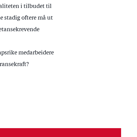
iteten i tilbudet til
e stadig oftere må ut
petansekrevende
kapsrike medarbeidere
rransekraft?