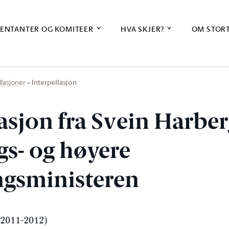
ENTANTER OG KOMITEER
HVA SKJER?
OM STOR
Interpellasjon
llasjoner
asjon fra Svein Harberg
gs- og høyere
gsministeren
 (2011-2012)