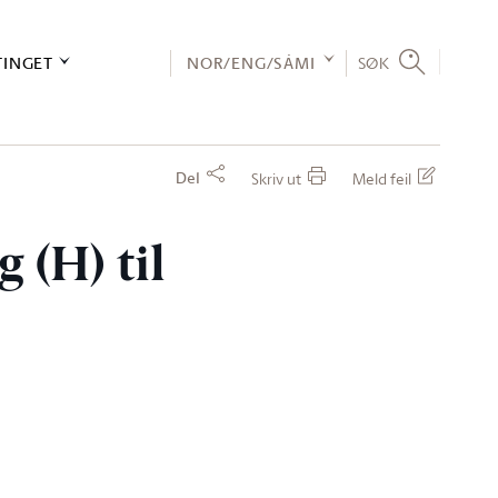
TINGET
NOR/ENG/SÁMI
SØK
Del
Skriv ut
Meld feil
 (H) til