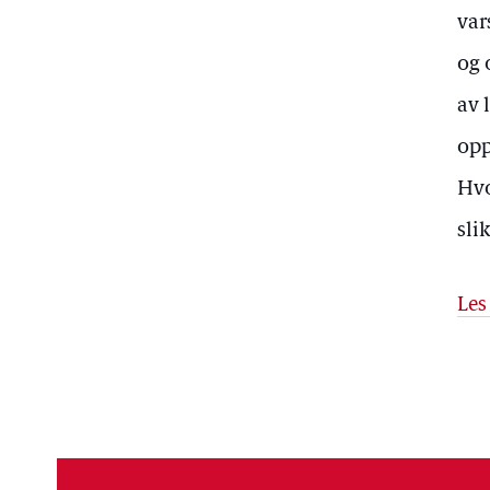
var
og 
av 
opp
Hvo
sli
Les