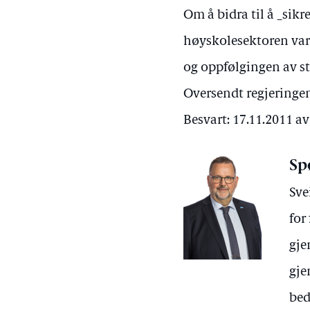
Om å bidra til å _sik
høyskolesektoren vars
og oppfølgingen av s
Oversendt regjeringen
Besvart: 17.11.2011 
Sp
Sve
for
gje
gje
bed