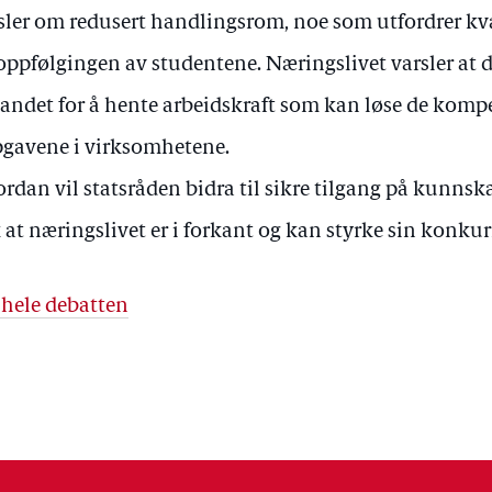
sler om redusert handlingsrom, noe som utfordrer kval
oppfølgingen av studentene. Næringslivet varsler at d
landet for å hente arbeidskraft som kan løse de kom
gavene i virksomhetene.
rdan vil statsråden bidra til sikre tilgang på kunns
k at næringslivet er i forkant og kan styrke sin konku
 hele debatten