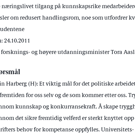
re næringslivet tilgang på kunnskapsrike medarbeidere
ler om redusert handlingsrom, noe som utfordrer kval
tudentene
: 24.10.2011
av forsknings- og høyere utdanningsminister Tora Aas
ørsmål
in Harberg (H): Et viktig mål for det politiske arbeide
 fremtiden for oss selv og de som kommer etter oss. T
nnom kunnskap og konkurransekraft. Å skape trygghe
nnom det sikre fremtidig velferd er sterkt knyttet opp 
rifters behov for kompetanse oppfylles. Universitets