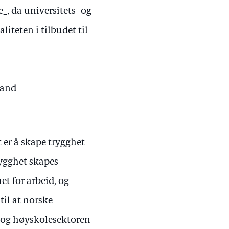
_, da universitets- og
iteten i tilbudet til
land
t er å skape trygghet
rygghet skapes
t for arbeid, og
til at norske
- og høyskolesektoren