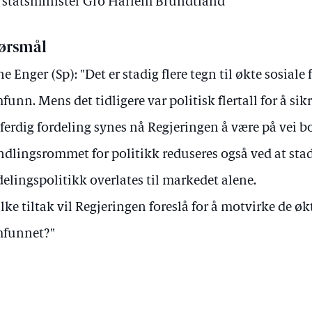
av statsminister Gro Harlem Brundtland
ørsmål
e Enger (Sp): "Det er stadig flere tegn til økte sosiale f
funn. Mens det tidligere var politisk flertall for å si
tferdig fordeling synes nå Regjeringen å være på vei bo
dlingsrommet for politikk reduseres også ved at stad
delingspolitikk overlates til markedet alene.
lke tiltak vil Regjeringen foreslå for å motvirke de øk
mfunnet?"