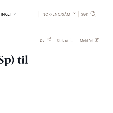
TINGET
NOR/ENG/SÁMI
SØK
Del
Skriv ut
Meld feil
p) til