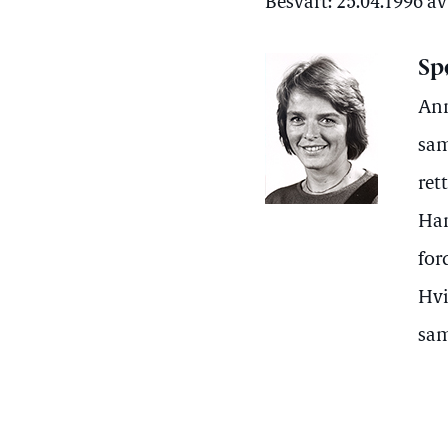
Besvart: 25.04.1996 
Sp
Ann
sam
ret
Han
for
Hvi
sa