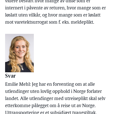
videre besvart hvor mange av disse som er
internert i påvente av returen, hvor mange som er
løslatt uten vilkår, og hvor mange som er løslatt
mot varetektsurrogat som f. eks. meldeplikt.
Svar
Emilie Mehl: Jeg har en forventing om at alle
utlendinger uten lovlig opphold i Norge forlater
landet. Alle utlendinger med utreiseplikt skal selv
etterkomme pålegget om å reise ut av Norge.
Uttransportering er et subsidiært tvangstiltak.