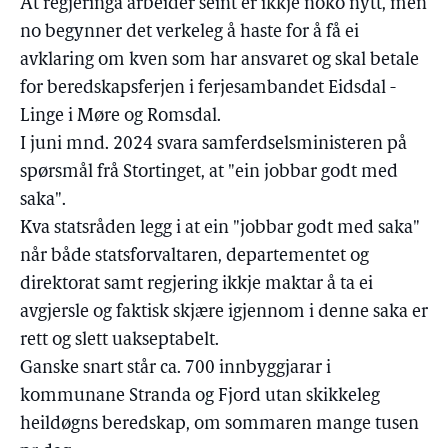
At regjeringa arbeider seint er ikkje noko nytt, men
no begynner det verkeleg å haste for å få ei
avklaring om kven som har ansvaret og skal betale
for beredskapsferjen i ferjesambandet Eidsdal -
Linge i Møre og Romsdal.
I juni mnd. 2024 svara samferdselsministeren på
spørsmål frå Stortinget, at "ein jobbar godt med
saka".
Kva statsråden legg i at ein "jobbar godt med saka"
når både statsforvaltaren, departementet og
direktorat samt regjering ikkje maktar å ta ei
avgjersle og faktisk skjære igjennom i denne saka er
rett og slett uakseptabelt.
Ganske snart står ca. 700 innbyggjarar i
kommunane Stranda og Fjord utan skikkeleg
heildøgns beredskap, om sommaren mange tusen