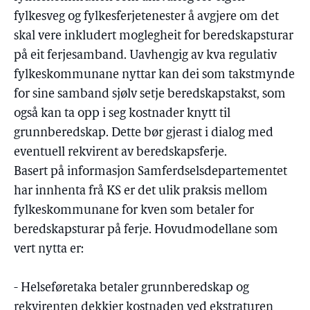
fylkesveg og fylkesferjetenester å avgjere om det
skal vere inkludert moglegheit for beredskapsturar
på eit ferjesamband. Uavhengig av kva regulativ
fylkeskommunane nyttar kan dei som takstmynde
for sine samband sjølv setje beredskapstakst, som
også kan ta opp i seg kostnader knytt til
grunnberedskap. Dette bør gjerast i dialog med
eventuell rekvirent av beredskapsferje.
Basert på informasjon Samferdselsdepartementet
har innhenta frå KS er det ulik praksis mellom
fylkeskommunane for kven som betaler for
beredskapsturar på ferje. Hovudmodellane som
vert nytta er:
- Helseføretaka betaler grunnberedskap og
rekvirenten dekkjer kostnaden ved ekstraturen