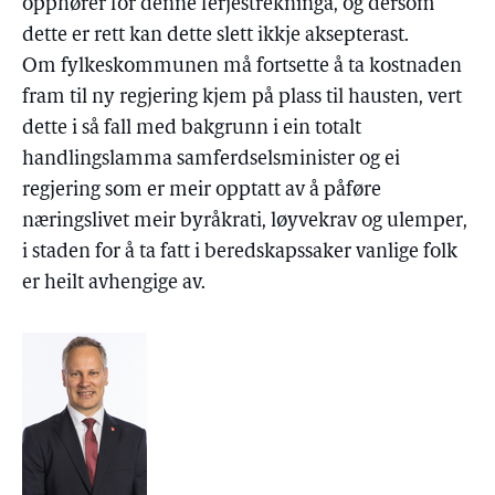
opphører for denne ferjestrekninga, og dersom
dette er rett kan dette slett ikkje aksepterast.
Om fylkeskommunen må fortsette å ta kostnaden
fram til ny regjering kjem på plass til hausten, vert
dette i så fall med bakgrunn i ein totalt
handlingslamma samferdselsminister og ei
regjering som er meir opptatt av å påføre
næringslivet meir byråkrati, løyvekrav og ulemper,
i staden for å ta fatt i beredskapssaker vanlige folk
er heilt avhengige av.