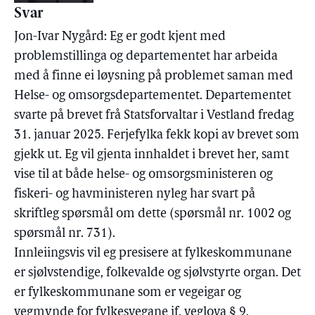
Svar
Jon-Ivar Nygård: Eg er godt kjent med
problemstillinga og departementet har arbeida
med å finne ei løysning på problemet saman med
Helse- og omsorgsdepartementet. Departementet
svarte på brevet frå Statsforvaltar i Vestland fredag
31. januar 2025. Ferjefylka fekk kopi av brevet som
gjekk ut. Eg vil gjenta innhaldet i brevet her, samt
vise til at både helse- og omsorgsministeren og
fiskeri- og havministeren nyleg har svart på
skriftleg spørsmål om dette (spørsmål nr. 1002 og
spørsmål nr. 731).
Innleiingsvis vil eg presisere at fylkeskommunane
er sjølvstendige, folkevalde og sjølvstyrte organ. Det
er fylkeskommunane som er vegeigar og
vegmynde for fylkesvegane jf. veglova § 9.