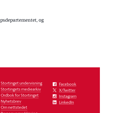
kapsdepartementet, og
Stortinget undervisning
Facebook
Stortingets mediearkiv
X/Twitter
Ordbok for Stortinget
Instagram
Nyhetsbrev
LinkedIn
Om nettstedet