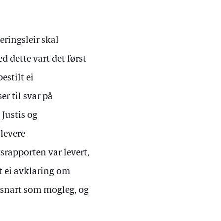
eringsleir skal
d dette vart det først
estilt ei
er til svar på
Justis og
 levere
gsrapporten var levert,
t ei avklaring om
å snart som mogleg, og