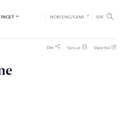
TINGET
NOR/ENG/SÁMI
SØK
Del
Skriv ut
Meld feil
ine