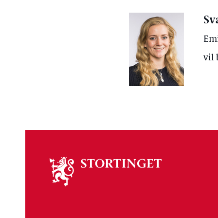
Sv
Emi
vil
Om
stortinget