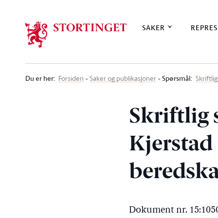
Stortinget.no
SAKER
REPRES
Du er her
:
Spørsmål:
Forsiden
Saker og publikasjoner
Skriftl
Skriftlig
Kjerstad (
beredska
Dokument nr. 15:1050