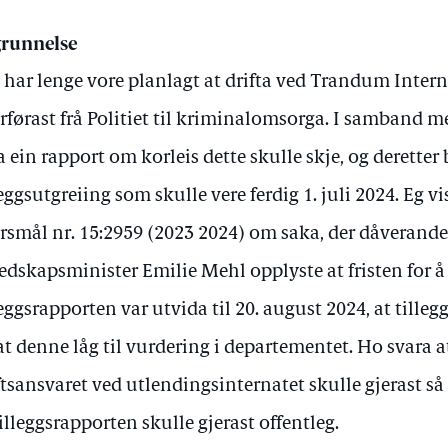
runnelse
 har lenge vore planlagt at drifta ved Trandum Intern
rførast frå Politiet til kriminalomsorga. I samband me
a ein rapport om korleis dette skulle skje, og deretter b
leggsutgreiing som skulle vere ferdig 1. juli 2024. Eg vis
rsmål nr. 15:2959 (2023 2024) om saka, der dåverande 
edskapsminister Emilie Mehl opplyste at fristen for å
leggsrapporten var utvida til 20. august 2024, at tilleg
at denne låg til vurdering i departementet. Ho svara a
ftsansvaret ved utlendingsinternatet skulle gjerast s
tilleggsrapporten skulle gjerast offentleg.