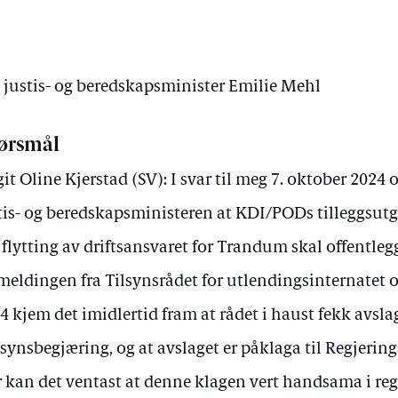
v justis- og beredskapsminister Emilie Mehl
ørsmål
git Oline Kjerstad (SV): I svar til meg 7. oktober 2024
tis- og beredskapsministeren at KDI/PODs tilleggsutgr
flytting av driftsansvaret for Trandum skal offentlegg
meldingen fra Tilsynsrådet for utlendingsinternatet o
4 kjem det imidlertid fram at rådet i haust fekk avslag
synsbegjæring, og at avslaget er påklaga til Regjering
 kan det ventast at denne klagen vert handsama i reg