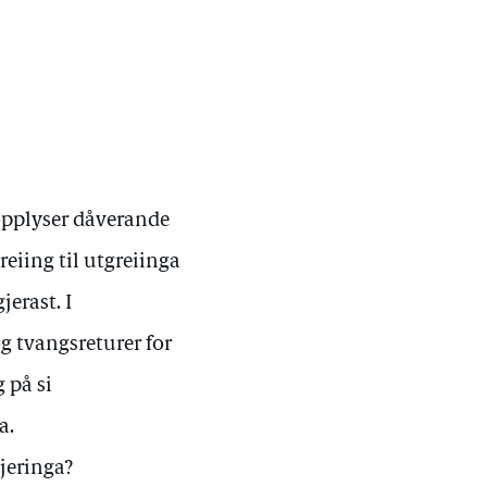
 opplyser dåverande
eiing til utgreiinga
jerast. I
g tvangsreturer for
 på si
a.
jeringa?