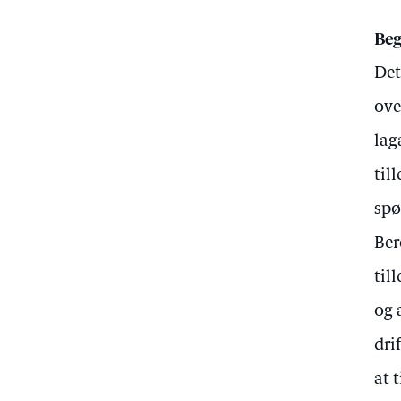
Beg
Det
ove
lag
til
spø
Ber
til
og 
dri
at 