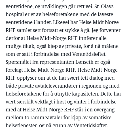
ventetidene, og utviklingen går rett vei. St. Olavs
hospital er et av helseforetakene med de laveste
ventetidene i landet. Likevel har Helse Midt Norge
RHF samlet sett fortsatt et stykke å gå. Jeg forventer
derfor at Helse Midt-Norge RHF innfører alle
mulige tiltak, også kjøp av private, for å nå målene
som er satt i forbindelse med Ventetidsløftet.
Spørsmålet fra representanten Lønseth er også
forelagt Helse Midt-Norge RHF. Helse Midt-Norge
RHF opplyser om at de har svært tett dialog med
både private avtaleleverandører i regionen og med
helseforetakene for å utnytte kapasiteten. Dette har
vært særskilt vektlagt i høst og vinter i forbindelse
med at Helse Midt-Norge RHF står i en overgang
mellom to rammeavtaler for kjøp av somatiske
helsetjenester, og på grunn av Ventetidsløftet.