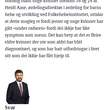
dobling blant unge kvinner mellom 16 og 24 år.
Heidi Aase, avdelingsdirektør i avdeling for barns
helse og utvikling ved Folkehelseinstituttet, uttalar
at dette mogleg er fordi jenter og unge kvinner har
gått «under radaren» fordi dei ikkje har like
symptom som menn. Det kan bety at det er fleire
eldre kvinner der ute som aldri har blitt
diagnostisert, og som har hatt utfordringar i livet
sitt som dei ikkje har fått hjelp til.
Svar