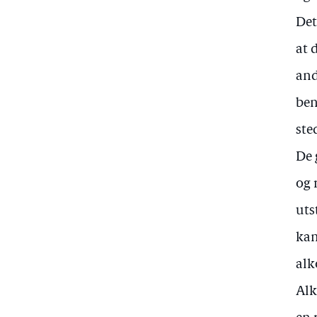
Det
at 
and
ben
ste
De 
og 
uts
kan
alk
Alk