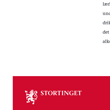
lær
und
dri
det
alk
Om
stortinget