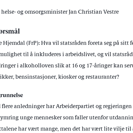
v helse- og omsorgsminister Jan Christian Vestre
ørsmål
je Hjemdal (FrP): Hva vil statsråden foreta seg på sitt fe
mulighet til å inkluderes i arbeidslivet, og vil statsrå
ringer i alkoholloven slik at 16 og 17-åringer kan ser
ikker, bensinstasjoner, kiosker og restauranter?
runnelse
 flere anledninger har Arbeiderpartiet og regjeringe
ymring unge mennesker som faller utenfor utdanning
ttalene har vært mange, men det har vært lite vilje til 