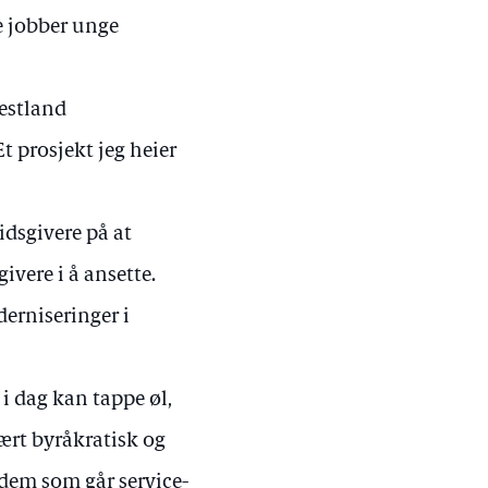
ke jobber unge
estland
 prosjekt jeg heier
idsgivere på at
ivere i å ansette.
erniseringer i
 i dag kan tappe øl,
ært byråkratisk og
dem som går service-