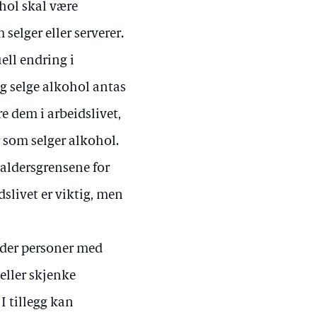
ohol skal være
selger eller serverer.
ell endring i
og selge alkohol antas
re dem i arbeidslivet,
 som selger alkohol.
 aldersgrensene for
dslivet er viktig, men
elder personer med
 eller skjenke
I tillegg kan