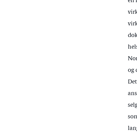
en 
vir
vir
dok
hel
Nor
og 
Det
ans
sel
som
lan