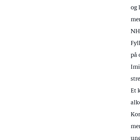
og 
men
NHO
Fyl
på 
Imi
str
Et 
alk
Kor
men
unø