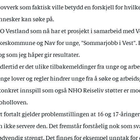
lovverk som faktisk ville betydd en forskjell for hvil
nesker kan søke på.
 Vestland som nå har et prosjekt i samarbeid med V
keskommune og Nav for unge, "Sommarjobb i Vest". Et
og som jeg håper gir resultater.
dlertid er det ulike tilbakemeldinger fra unge og arbe
enge lover og regler hindrer unge fra å søke og arbeidsg
konkret innspill som også NHO Reiseliv støtter er mod
oholloven.
t fortalt gjelder problemstillingen at 16 og 17-åringer
 ikke servere den. Det fremstår forståelig nok som sv
dvendig strengt. Det finnes for eksempel unntak for 