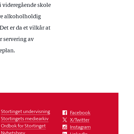
g i videregående skole
ere alkoholholdig
et er da et vilkår at
r servering av
eplan.
Stortinget undervisning
Facebook
Stortingets mediearkiv
X/Twitter
Ordbok for Stortinget
Instagram
Nyhetsbrev