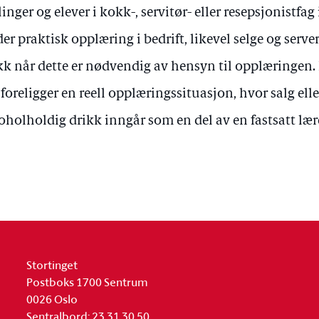
linger og elever i kokk-, servitør- eller resepsjonistfa
er praktisk opplæring i bedrift, likevel selge og serv
kk når dette er nødvendig av hensyn til opplæringen. D
 foreligger en reell opplæringssituasjon, hvor salg elle
oholholdig drikk inngår som en del av en fastsatt lær
Stortinget
Postboks 1700 Sentrum
0026 Oslo
Sentralbord: 23 31 30 50