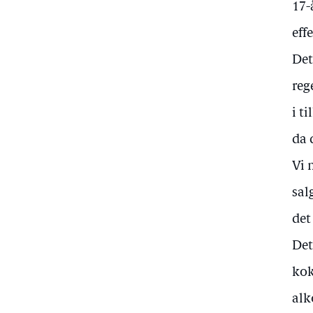
17-
eff
Det
reg
i t
da 
Vi 
sal
det
Det
kok
alk