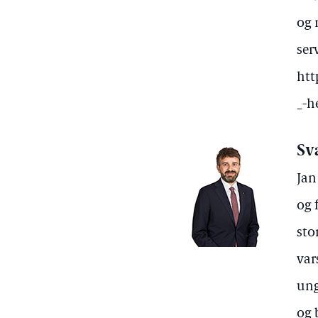
og 
ser
htt
_-h
Sv
Jan
og 
sto
var
ung
og 