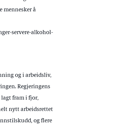
nge mennesker å
nger-servere-alkohol-
ning og i arbeidsliv,
eringen. Regjeringens
gt fram i fjor,
 helt nytt arbeidsrettet
nstilskudd, og flere