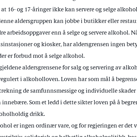
 at 16- og 17-åringer ikke kan servere og selge alkohol 
denne aldersgruppen kan jobbe i butikker eller resta
re arbeidsoppgaver enn å selge og servere alkohol. Nå
sinstasjoner og kiosker, har aldersgrensen ingen bet
der er forbud mot å selge alkohol.
gjeldene aldersgrensene for salg og servering av alko
regulert i alkoholloven. Loven har som mål å begrense
trekning de samfunnsmessige og individuelle skade
 innebære. Som et ledd i dette sikter loven på å begre
oholholdig drikk.
ohol er ingen ordinær vare, og for regjeringen er det 