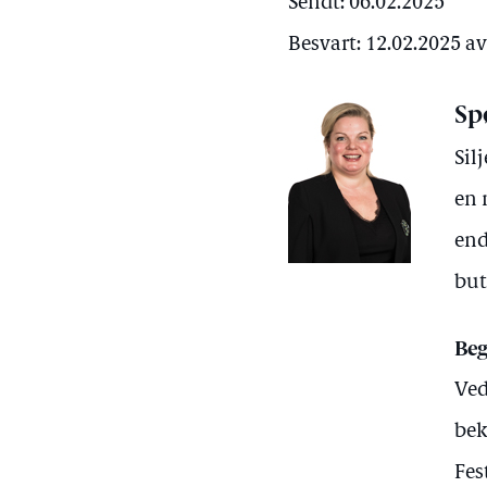
Sendt: 06.02.2025
Besvart: 12.02.2025 a
Sp
Sil
en 
end
but
Beg
Ved
bek
Fes