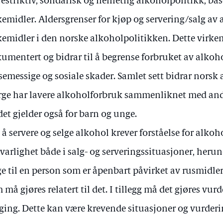
restriktiv, solidarisk og helhetlig alkoholpolitikk, bas
kemidler. Aldersgrenser for kjøp og servering/salg av a
kemidler i den norske alkoholpolitikken. Dette virkem
umentert og bidrar til å begrense forbruket av alkoho
semessige og sosiale skader. Samlet sett bidrar norsk 
ge har lavere alkoholforbruk sammenliknet med and
det gjelder også for barn og unge.
 å servere og selge alkohol krever forståelse for alko
varlighet både i salg- og serveringssituasjoner, heru
ge til en person som er åpenbart påvirket av rusmidle
 må gjøres relatert til det. I tillegg må det gjøres vur
ging. Dette kan være krevende situasjoner og vurdering