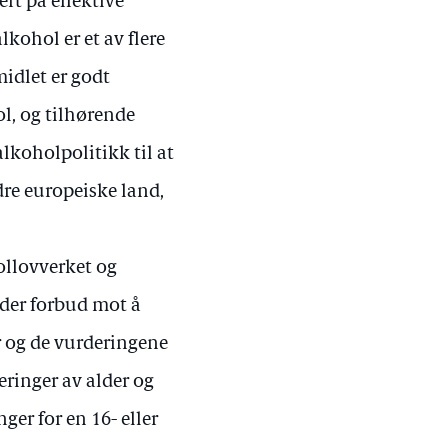
ert på effektive
lkohol er et av flere
idlet er godt
l, og tilhørende
alkoholpolitikk til at
re europeiske land,
hollovverket og
nder forbud mot å
r og de vurderingene
deringer av alder og
er for en 16- eller