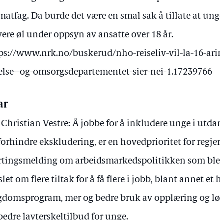
matfag. Da burde det være en smal sak å tillate at u
vere øl under oppsyn av ansatte over 18 år.
ps://www.nrk.no/buskerud/nho-reiseliv-vil-la-16-ari
else--og-omsorgsdepartementet-sier-nei-1.17239766
ar
 Christian Vestre: Å jobbe for å inkludere unge i utdan
forhindre ekskludering, er en hovedprioritet for regj
rtingsmelding om arbeidsmarkedspolitikken som ble la
slet om flere tiltak for å få flere i jobb, blant annet et
domsprogram, mer og bedre bruk av opplæring og løn
bedre lavterskeltilbud for unge.