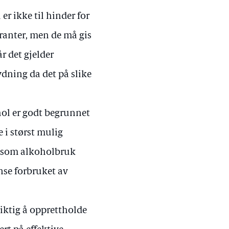
er ikke til hinder for
uranter, men de må gis
r det gjelder
ydning da det på slike
hol er godt begrunnet
 i størst mulig
r som alkoholbruk
nse forbruket av
viktig å opprettholde