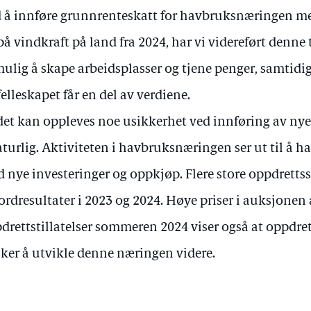
 å innføre grunnrenteskatt for havbruksnæringen me
på vindkraft på land fra 2024, har vi videreført denne
mulig å skape arbeidsplasser og tjene penger, samti
felleskapet får en del av verdiene.
det kan oppleves noe usikkerhet ved innføring av nye 
turlig. Aktiviteten i havbruksnæringen ser ut til å ha 
 nye investeringer og oppkjøp. Flere store oppdrettsse
ordresultater i 2023 og 2024. Høye priser i auksjonen
drettstillatelser sommeren 2024 viser også at oppdret
ker å utvikle denne næringen videre.