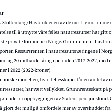
ar
s Stoltenberg: Havbruk er en av de mest lønnsomme 
latelse til å utnytte våre felles naturressurser har gitt
rste private formuene i Norge. Grunnrenten i havbruk
porten Ressursrenten i naturressursnæringene i Nor
 om lag 20 milliarder årlig i perioden 2017-2022, med 
ner i 2022 (2022-kroner).
 norske modellen, hvor fellesskapet får en andel av 
urressurser, har vært vellykket. Grunnrenteskatt på 
jørende for oppbyggingen av Statens pensjonsfond. 
å gjort det mulig å omfordele mer av overskuddet fr