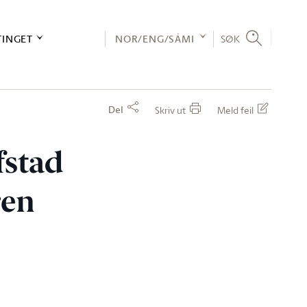
TINGET
NOR/ENG/SÁMI
SØK
Del
Skriv ut
Meld feil
fstad
ren