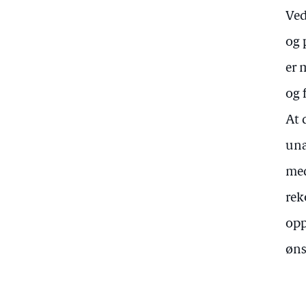
Ved
og 
er 
og 
At 
una
med
rek
opp
øns