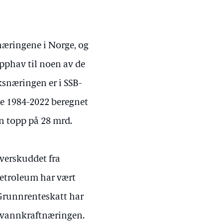
næringene i Norge, og
 opphav til noen av de
snæringen er i SSB-
ge 1984-2022 beregnet
en topp på 28 mrd.
overskuddet fra
petroleum har vært
Grunnrenteskatt har
a vannkraftnæringen.