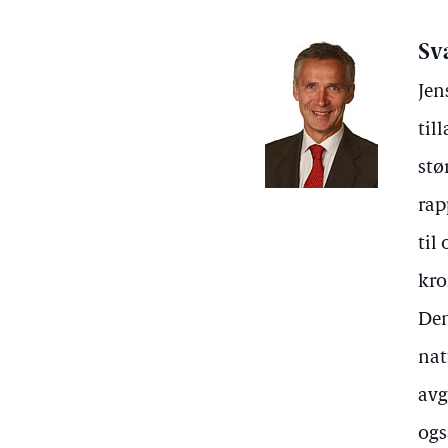
Sv
Jen
til
stø
rap
til
kro
Den
nat
avg
ogs