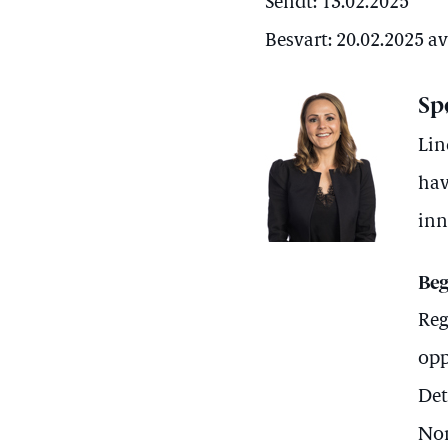
Sendt: 13.02.2025
Besvart: 20.02.2025 a
Sp
Lin
hav
inn
Beg
Reg
opp
Det
Nor