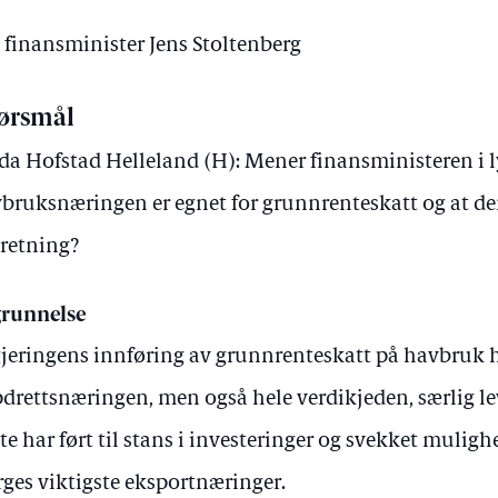
v finansminister Jens Stoltenberg
ørsmål
da Hofstad Helleland (H): Mener finansministeren i ly
bruksnæringen er egnet for grunnrenteskatt og at den
retning?
runnelse
jeringens innføring av grunnrenteskatt på havbruk h
drettsnæringen, men også hele verdikjeden, særlig l
te har ført til stans i investeringer og svekket mulighe
ges viktigste eksportnæringer.