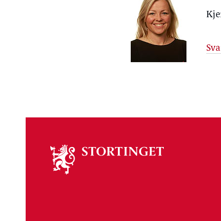
Kje
Sva
Om
stortinget