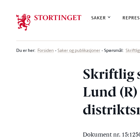
Stortinget.no
SAKER
REPRES
Du er her
:
Spørsmål:
Forsiden
Saker og publikasjoner
Skriftl
Skriftli
Lund (R)
distrikt
Dokument nr. 15:1250