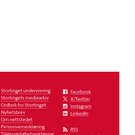
Stortinget undervisning
Facebook
Stortingets mediearkiv
X/Twitter
Ordbok for Stortinget
Instagram
Nyhetsbrev
LinkedIn
Om nettstedet
Personvernerklæring
RSS
Tilgjengelighetserklæring