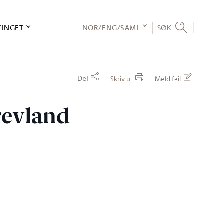
TINGET
NOR/ENG/SÁMI
SØK
Del
Skriv ut
Meld feil
revland