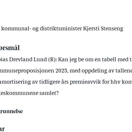
v kommunal- og distriktsminister Kjersti Stenseng
ørsmål
ias Drevland Lund (R): Kan jeg be om en tabell med ta
muneproposisjonen 2025, med oppdeling av tallene 
amortisering av tidligere års premieavvik for hhv 
lkeskommunene samlet?
runnelse
ar