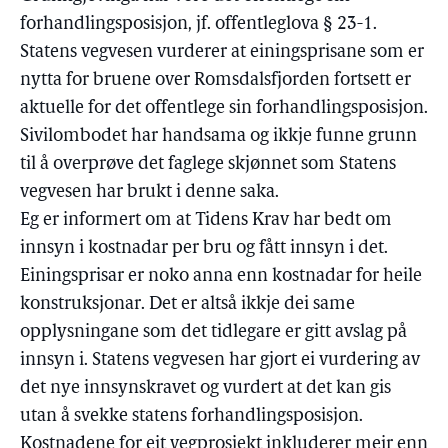
forhandlingsposisjon, jf. offentleglova § 23-1.
Statens vegvesen vurderer at einingsprisane som er
nytta for bruene over Romsdalsfjorden fortsett er
aktuelle for det offentlege sin forhandlingsposisjon.
Sivilombodet har handsama og ikkje funne grunn
til å overprøve det faglege skjønnet som Statens
vegvesen har brukt i denne saka.
Eg er informert om at Tidens Krav har bedt om
innsyn i kostnadar per bru og fått innsyn i det.
Einingsprisar er noko anna enn kostnadar for heile
konstruksjonar. Det er altså ikkje dei same
opplysningane som det tidlegare er gitt avslag på
innsyn i. Statens vegvesen har gjort ei vurdering av
det nye innsynskravet og vurdert at det kan gis
utan å svekke statens forhandlingsposisjon.
Kostnadene for eit vegprosjekt inkluderer meir enn