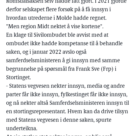
Romsdalsaksen selv hadde fått gjort. I 2021 gjorde
derfor selskapet flere forsøk på å få innsyn i
hvordan utrederne i Molde hadde regnet.
"Men region Midt nektet å vise kortene".
En klage til Sivilombudet ble avvist med at
ombudet ikke hadde kompetanse til å behandle
saken, og i januar 2022 avslo også
samferdselsministeren å gi innsyn med samme
begrunnelse på spørsmål fra Frank Sve (Frp) i
Stortinget.
- Statens vegvesen nekter innsyn, media og andre
parter får ikke innsyn, fylkestinget får ikke innsyn,
og nå nekter altså Samferdselsministeren innsyn til
en stortingsrepresentant. Hvem kan da drive tilsyn
med Statens vegvesen i denne saken, spurte
underteikna.