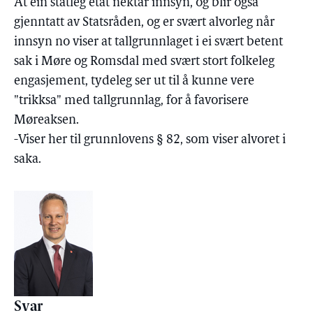
At ein statleg etat nektar innsyn, og blir også
gjenntatt av Statsråden, og er svært alvorleg når
innsyn no viser at tallgrunnlaget i ei svært betent
sak i Møre og Romsdal med svært stort folkeleg
engasjement, tydeleg ser ut til å kunne vere
"trikksa" med tallgrunnlag, for å favorisere
Møreaksen.
-Viser her til grunnlovens § 82, som viser alvoret i
saka.
Svar