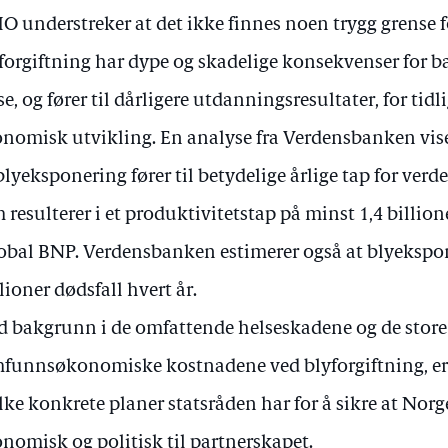
 understreker at det ikke finnes noen trygg grense 
forgiftning har dype og skadelige konsekvenser for b
se, og fører til dårligere utdanningsresultater, for tid
nomisk utvikling. En analyse fra Verdensbanken vise
blyeksponering fører til betydelige årlige tap for ve
 resulterer i et produktivitetstap på minst 1,4 billio
lobal BNP. Verdensbanken estimerer også at blyekspon
lioner dødsfall hvert år.
 bakgrunn i de omfattende helseskadene og de store
funnsøkonomiske kostnadene ved blyforgiftning, er d
lke konkrete planer statsråden har for å sikre at Norg
nomisk og politisk til partnerskapet.