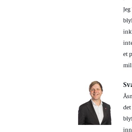
Jeg
bly
ink
int
et 
mil
Sv
Åsm
det
bly
inn