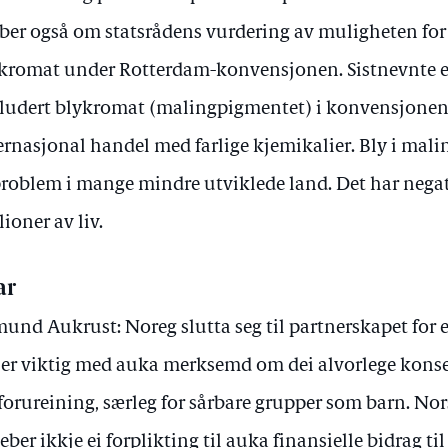
 ber også om statsrådens vurdering av muligheten for 
kromat under Rotterdam-konvensjonen. Sistnevnte er 
ludert blykromat (malingpigmentet) i konvensjonen
ernasjonal handel med farlige kjemikalier. Bly i malin
problem i mange mindre utviklede land. Det har nega
lioner av liv.
ar
und Aukrust: Noreg slutta seg til partnerskapet for ei
 er viktig med auka merksemd om dei alvorlege kon
forureining, særleg for sårbare grupper som barn. Nor
eber ikkje ei forplikting til auka finansielle bidrag ti