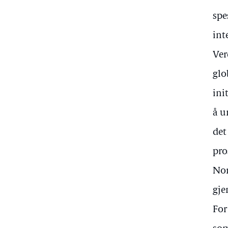
spe
int
Ver
glo
ini
å u
det
pro
Nor
gje
For