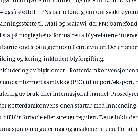
 går til miljø og luftforureining frå 9 til 15 mill. NOK
4 også støtte til FNs barnefond gjennom svakt øyrem
anningsstøtte til Mali og Malawi, der FNs barnefon
l sjå på moglegheita for målretta bly-relaterte interven
 barnefond støtta gjennom fleire avtalar. Dei arbeid
ikling og læring, inkludert blyforgifting.
inkludering av blykromat i Rotterdamkonvensjonen vi
ehandsinformert samtykke (PIC) til import/eksport, m
ulering av bruk eller internasjonal handel. Prosedyren f
er Rotterdamkonvensjonen startar med innsending av
 stoff blir forbode eller strengt regulert. Dette inkluder
ormasjon om reguleringa og årsakene til den. For at no