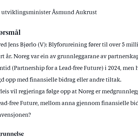
av utviklingsminister Åsmund Aukrust
ørsmål
red Jens Bjørlo (V): Blyforureining fører til over 5 mil
rt år. Noreg var ein av grunnleggarane av partnerskape
mtid (Partnership for a Lead-free Future) i 2024, men h
gd opp med finansielle bidrag eller andre tiltak.
leis vil regjeringa følge opp at Noreg er medgrunnleg
ead-free Future, mellom anna gjennom finansielle bi
nvensjonen?
runnelse