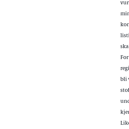
vur
min
kon
lis
ska
For
reg
bli
sto
und
kje
Lik