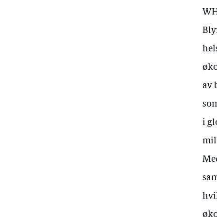
WHO
Bly
hel
øko
av 
som
i g
mil
Med
sam
hvi
øko