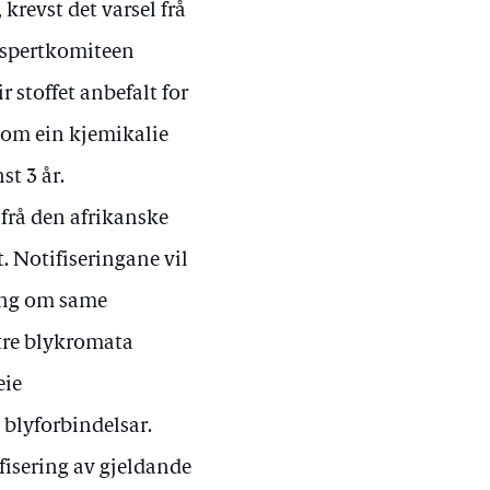
revst det varsel frå
ekspertkomiteen
r stoffet anbefalt for
a om ein kjemikalie
st 3 år.
r frå den afrikanske
. Notifiseringane vil
ring om same
 tre blykromata
eie
 blyforbindelsar.
fisering av gjeldande