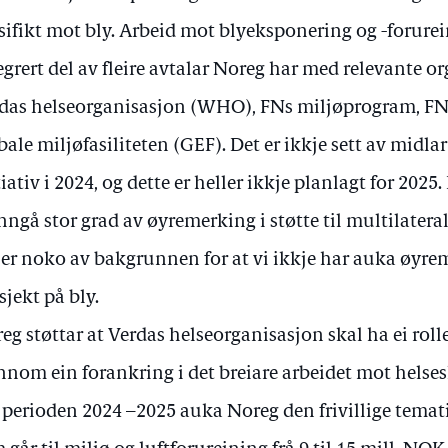
sifikt mot bly. Arbeid mot blyeksponering og -forurein
egrert del av fleire avtalar Noreg har med relevante o
das helseorganisasjon (WHO), FNs miljøprogram, F
bale miljøfasiliteten (GEF). Det er ikkje sett av midlar 
tiativ i 2024, og dette er heller ikkje planlagt for 2025
nngå stor grad av øyremerking i støtte til multilatera
 er noko av bakgrunnen for at vi ikkje har auka øyrem
sjekt på bly.
eg støttar at Verdas helseorganisasjon skal ha ei roll
nnom ein forankring i det breiare arbeidet mot helse
 perioden 2024 –2025 auka Noreg den frivillige temat