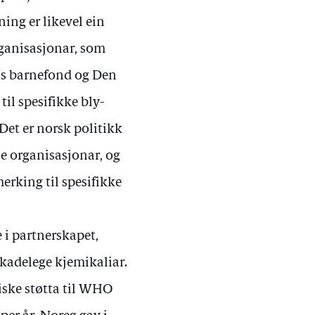
ing er likevel ein
rganisasjonar, som
Ns barnefond og Den
til spesifikke bly-
. Det er norsk politikk
le organisasjonar, og
erking til spesifikke
e i partnerskapet,
skadelege kjemikaliar.
iske støtta til WHO