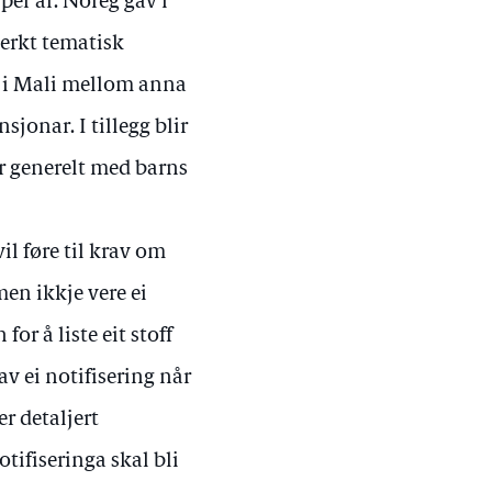
 per år. Noreg gav i
erkt tematisk
d i Mali mellom anna
sjonar. I tillegg blir
er generelt med barns
l føre til krav om
en ikkje vere ei
or å liste eit stoff
 ei notifisering når
er detaljert
tifiseringa skal bli