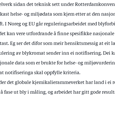
elverk sidan det teknisk sett under Rotterdamkonven
kast helse- og miljødata som kjem etter at den nasjon
ft. I Noreg og EU går reguleringsarbeidet med blyforbi
det kan vere utfordrande å finne spesifikke nasjonal
tast. Eg ser det difor som meir hensiktsmessig at eit
ulering av blykromat sender inn ei notifisering. Dei 
jonale data som er brukte for helse- og miljøvurdering
 at notifiseringa skal oppfylle kriteria.
er det globale kjemikalierammeverket har land i ei 
å fase ut bly i måling, og arbeidet har gitt gode result