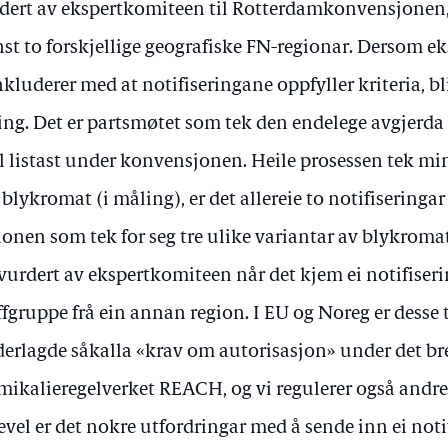
dert av ekspertkomiteen til Rotterdamkonvensjonen, k
st to forskjellige geografiske FN-regionar. Dersom 
kluderer med at notifiseringane oppfyller kriteria, bli
ting. Det er partsmøtet som tek den endelege avgjerd
l listast under konvensjonen. Heile prosessen tek min
 blykromat (i måling), er det allereie to notifiseringa
ionen som tek for seg tre ulike variantar av blykromat
 vurdert av ekspertkomiteen når det kjem ei notifise
ffgruppe frå ein annan region. I EU og Noreg er desse
erlagde såkalla «krav om autorisasjon» under det br
mikalieregelverket REACH, og vi regulerer også andre
evel er det nokre utfordringar med å sende inn ei noti