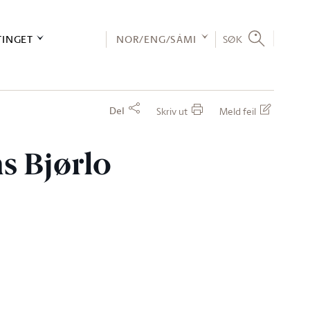
TINGET
NOR/ENG/SÁMI
SØK
Del
Skriv ut
Meld feil
ns Bjørlo