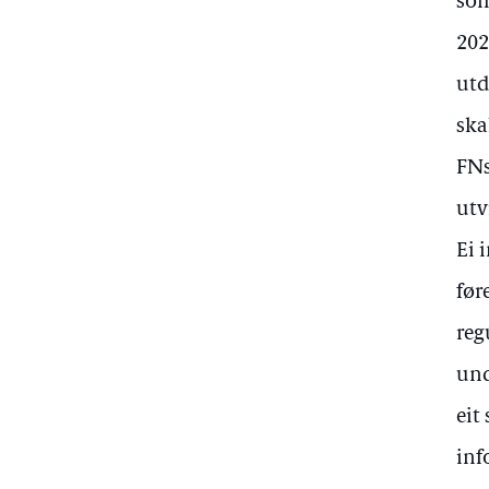
som
202
utd
ska
FNs
utv
Ei 
før
reg
und
eit
inf