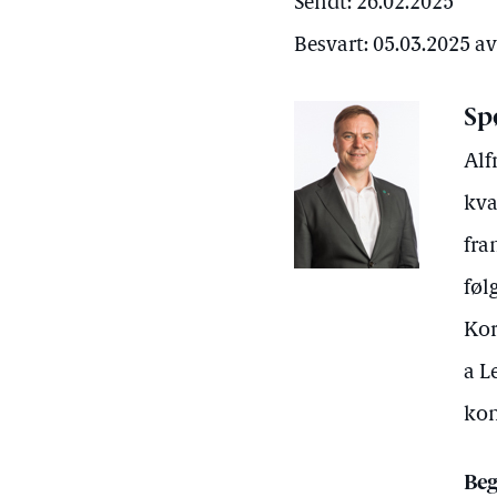
Sendt: 26.02.2025
Besvart: 05.03.2025 
Sp
Alf
kva
fra
føl
Kor
a L
ko
Beg