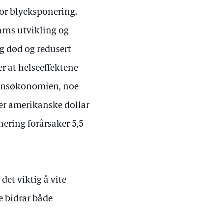
for blyeksponering.
arns utvikling og
lig død og redusert
r at helseeffektene
rdensøkonomien, noe
ner amerikanske dollar
ering forårsaker 5,5
et viktig å vite
e bidrar både