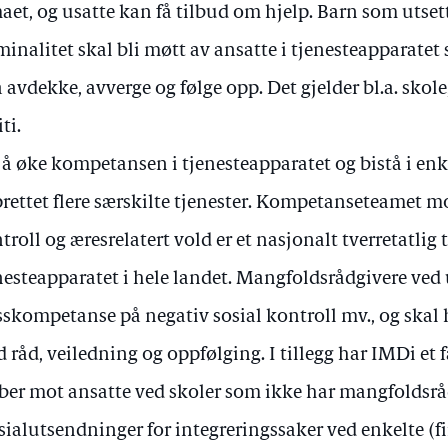
aet, og usatte kan få tilbud om hjelp. Barn som utset
minalitet skal bli møtt av ansatte i tjenesteapparat
 å avdekke, avverge og følge opp. Det gjelder bl.a. skol
ti.
 å øke kompetansen i tjenesteapparatet og bistå i enk
rettet flere særskilte tjenester. Kompetanseteamet mo
troll og æresrelatert vold er et nasjonalt tverretatlig
nesteapparatet i hele landet. Mangfoldsrådgivere ved 
sskompetanse på negativ sosial kontroll mv., og skal
 råd, veiledning og oppfølging. I tillegg har IMDi et 
ber mot ansatte ved skoler som ikke har mangfoldsråd
sialutsendninger for integreringssaker ved enkelte (fi