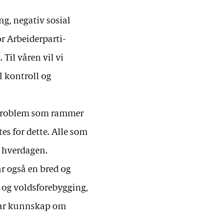
ang, negativ sosial
or Arbeiderparti-
Til våren vil vi
l kontroll og
t problem som rammer
es for dette. Alle som
 i hverdagen.
ar også en bred og
k og voldsforebygging,
 har kunnskap om