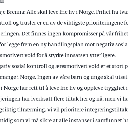
ar
je Brenna: Alle skal leve frie liv i Norge. Frihet fra tv
troll og trusler er en av de viktigste prioriteringene f
jeringen. Det finnes ingen kompromisser på vår frihet. 
for legge frem en ny handlingsplan mot negativ sosia
smotivert vold for å styrke innsatsen ytterligere.
ativ sosial kontroll og æresmotivert vold er et stor
 mange i Norge. Ingen av våre barn og unge skal utsett
 i Norge har rett til å leve frie liv og oppleve trygghet
jeringen har iverksatt flere tiltak her og nå, men vi h
gsiktig tilnærming. Vi vil prioritere integreringstilta
tidig som vi må sikre at alle instanser i samfunnet