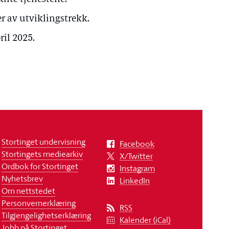
r av utviklingstrekk.
ril 2025.
Stortinget undervisning
Facebook
Stortingets mediearkiv
X/Twitter
Ordbok for Stortinget
Instagram
Nyhetsbrev
LinkedIn
Om nettstedet
Personvernerklæring
RSS
Tilgjengelighetserklæring
Kalender (iCal)
Jobb på Stortinget