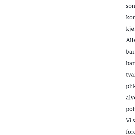
som
kon
kjø
All
bar
bar
tva
pli
alv
pol
Vi 
for