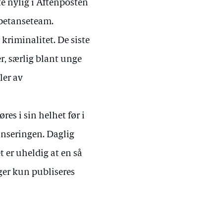
e nylig i Aftenposten
mpetanseteam.
 kriminalitet. De siste
r, særlig blant unge
ler av
res i sin helhet før i
 lanseringen. Daglig
t er uheldig at en så
ger kun publiseres