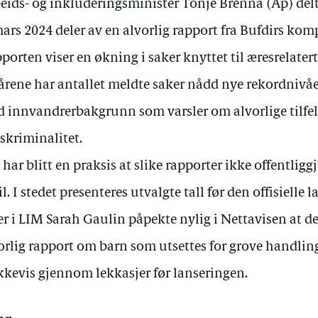
eids- og inkluderingsminister Tonje Brenna (Ap) delt
mars 2024 deler av en alvorlig rapport fra Bufdirs ko
porten viser en økning i saker knyttet til æresrelatert
 årene har antallet meldte saker nådd nye rekordnivåe
 innvandrerbakgrunn som varsler om alvorlige tilfel
skriminalitet.
 har blitt en praksis at slike rapporter ikke offentliggjø
il. I stedet presenteres utvalgte tall før den offisielle
er i LIM Sarah Gaulin påpekte nylig i Nettavisen at de
orlig rapport om barn som utsettes for grove handlin
kkevis gjennom lekkasjer før lanseringen.