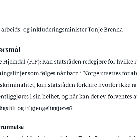
v arbeids- og inkluderingsminister Tonje Brenna
ørsmål
je Hjemdal (FrP): Kan statsråden redegjøre for hvilke r
ningslinjer som følges når barn i Norge utsettes for al
skriminalitet, kan statsråden forklare hvorfor ikke r
entliggjøres i sin helhet, og når kan det ev. forventes 
digstilt og tilgjengeliggjøres?
runnelse