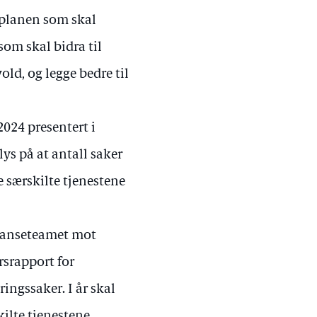
gsplanen som skal
som skal bidra til
ld, og legge bedre til
2024 presentert i
lys på at antall saker
de særskilte tjenestene
etanseteamet mot
rsrapport for
ingssaker. I år skal
ilte tjenestene.