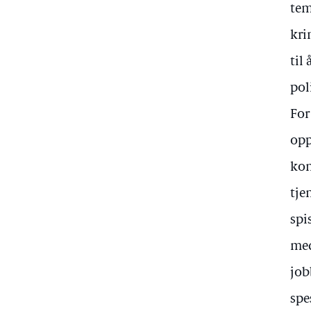
tem
kri
til
poli
For
opp
kon
tje
spi
med
job
spe