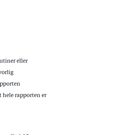
utiner eller
vorlig
apporten
at hele rapporten er