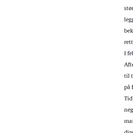
stø
leg
bek
ret
I f
Aft
til
på 
Tid
neg
man
dir