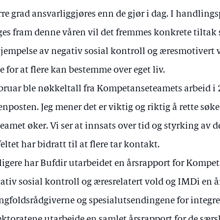
rre grad ansvarliggjøres enn de gjør i dag. I handlin
ges fram denne våren vil det fremmes konkrete tiltak 
jempelse av negativ sosial kontroll og æresmotivert vo
te for at flere kan bestemme over eget liv.
ebruar ble nøkkeltall fra Kompetanseteamets arbeid i 
enposten. Jeg mener det er viktig og riktig å rette søke
 teamet øker. Vi ser at innsats over tid og styrking av 
feltet har bidratt til at flere tar kontakt.
ligere har Bufdir utarbeidet en årsrapport for Komp
ativ sosial kontroll og æresrelatert vold og IMDi en å
gfoldsrådgiverne og spesialutsendingene for integrer
ektoratene utarbeide en samlet årsrapport for de særsk