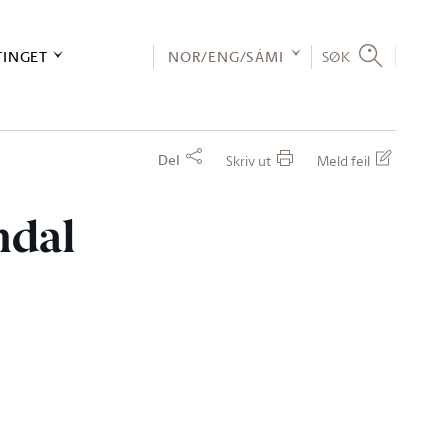
TINGET
NOR/ENG/SÁMI
SØK
Del
Skriv ut
Meld feil
mdal