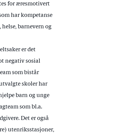
tes for æresmotivert
et som har kompetanse
e, helse, barnevern og
eltsaker er det
t negativ sosial
 team som bistår
utvalgte skoler har
 hjelpe barn og unge
fagteam som bl.a.
givere. Det er også
re) utenriksstasjoner,