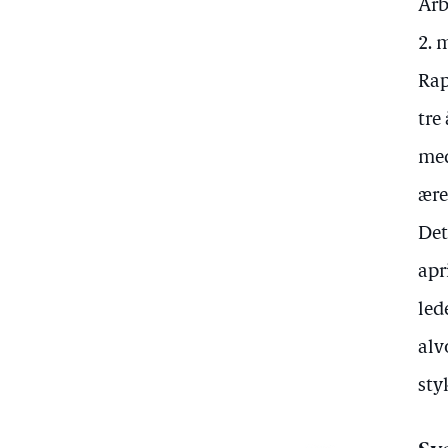
Arb
2. 
Rap
tre
med
ære
Det
apr
led
alv
sty