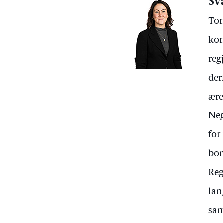
Sv
Ton
kon
reg
der
ære
Neg
for
bor
Reg
lan
sam