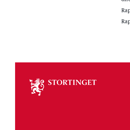
Rap
Rap
Om
stortinget