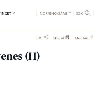
TINGET
NOR/ENG/SÁMI
SØK
Del
Skriv ut
Meld feil
venes (H)