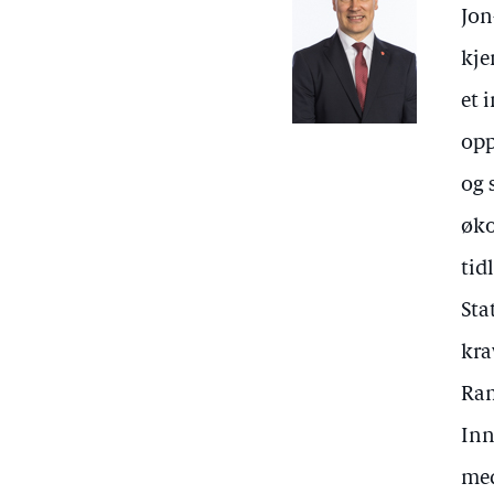
Jon
kje
et 
opp
og 
øko
tid
Sta
kra
Ram
Inn
med