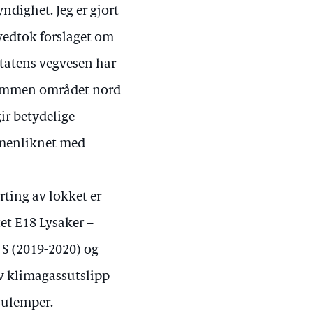
ighet. Jeg er gjort
vedtok forslaget om
Statens vegvesen har
 sammen området nord
ir betydelige
mmenliknet med
rting av lokket er
et E18 Lysaker –
8 S (2019-2020) og
av klimagassutslipp
sulemper.