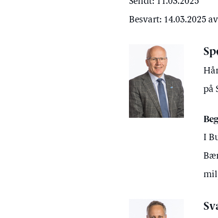
Sendt: 11.03.2025
Besvart: 14.03.2025 a
Sp
Hår
på 
Beg
I B
Bær
mil
Sv