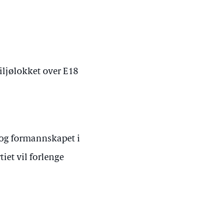
iljølokket over E18
 og formannskapet i
iet vil forlenge