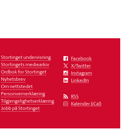
Stortinget undervisning
Facebook
Stortingets mediearkiv
X/Twitter
Ordbok for Stortinget
Instagram
Nyhetsbrev
LinkedIn
Om nettstedet
Personvernerklæring
RSS
Tilgjengelighetserklæring
Kalender (iCal)
Jobb på Stortinget