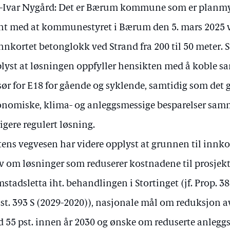
-Ivar Nygård: Det er Bærum kommune som er planmynd
nt med at kommunestyret i Bærum den 5. mars 2025 
innkortet betonglokk ved Strand fra 200 til 50 meter. 
lyst at løsningen oppfyller hensikten med å koble
sør for E18 for gående og syklende, samtidig som det g
nomiske, klima- og anleggsmessige besparelser sa
ligere regulert løsning.
tens vegvesen har videre opplyst at grunnen til innko
v om løsninger som reduserer kostnadene til prosjekt
stadsletta iht. behandlingen i Stortinget (jf. Prop. 3
st. 393 S (2029-2020)), nasjonale mål om reduksjon 
 55 pst. innen år 2030 og ønske om reduserte anlegg