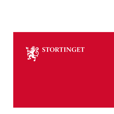
Om
stortinget