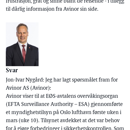
frustrasjon, gråt og sinne blant de reisende - i tillegg
til dårlig informasjon fra Avinor sin side.
Svar
Jon-Ivar Nygård: Jeg har lagt spørsmålet fram for
Avinor AS (Avinor):
Avinor viser til at EØS-avtalens overvåkingsorgan
(EFTA Surveillance Authority – ESA) gjennomførte
et myndighetstilsyn på Oslo lufthavn første uken i
mars (uke 10). Tilsynet avdekket at det var behov
for å gjøre forbedringer i sikkerhetskontrollen. Som