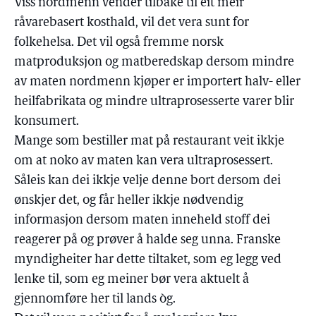
Viss nordmenn vender tilbake til eit meir
råvarebasert kosthald, vil det vera sunt for
folkehelsa. Det vil også fremme norsk
matproduksjon og matberedskap dersom mindre
av maten nordmenn kjøper er importert halv- eller
heilfabrikata og mindre ultraprosesserte varer blir
konsumert.
Mange som bestiller mat på restaurant veit ikkje
om at noko av maten kan vera ultraprosessert.
Såleis kan dei ikkje velje denne bort dersom dei
ønskjer det, og får heller ikkje nødvendig
informasjon dersom maten inneheld stoff dei
reagerer på og prøver å halde seg unna. Franske
myndigheiter har dette tiltaket, som eg legg ved
lenke til, som eg meiner bør vera aktuelt å
gjennomføre her til lands òg.