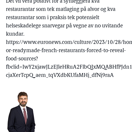
Det vil vera positivt for å synleggjera kva
restaurantar som tek matlaging på alvor og kva
restaurantar som i praksis tek potensielt
helseskadelege snarvegar på vegne av no uvitande
kundar.
https://www.euronews.com/culture/2023/10/28/ho
or-readymade-french-restaurants-forced-to-reveal-
food-sources?
fbclid=IwY2xjawJLzEJleHRuA2FlbQIxMQABHfPJdn
cjaXerTcpQ_aem_tqVXdbKUfaMHj_dfNj9raA