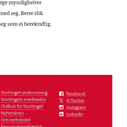
tlege myndigheiter
med seg. Berre slik
eg som ei berekraftig
Stortinget undervisning
Facebook
Stortingets mediearkiv
X/Twitter
Ordbok for Stortinget
Instagram
Nyhetsbrev
LinkedIn
Om nettstedet
Personvernerklæring