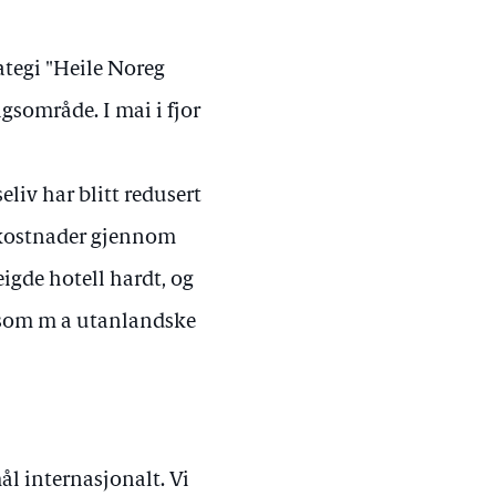
ategi "Heile Noreg
ngsområde. I mai i fjor
seliv har blitt redusert
ka kostnader gjennom
gde hotell hardt, og
t) som m a utanlandske
ål internasjonalt. Vi