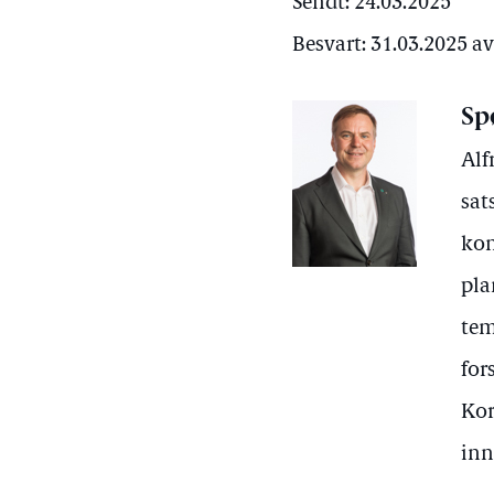
Sendt: 24.03.2025
Besvart: 31.03.2025 a
Sp
Alf
sat
kon
pla
tem
for
Kor
inn