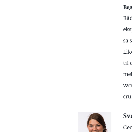
Beg
Båd
eks
sa 
Lik
til
mel
var
cru
Sv
Cec