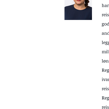
har
rei
god
and
leg
mil
løn
Reg
iva
rei
Reg
rei