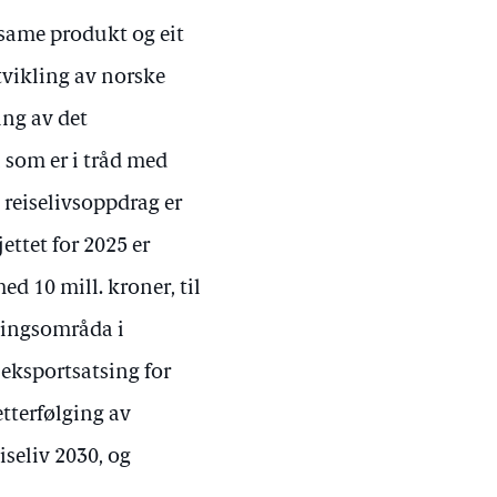
nsame produkt og eit
tvikling av norske
ing av det
 som er i tråd med
 reiselivsoppdrag er
ettet for 2025 er
ed 10 mill. kroner, til
tsingsområda i
 eksportsatsing for
etterfølging av
seliv 2030, og