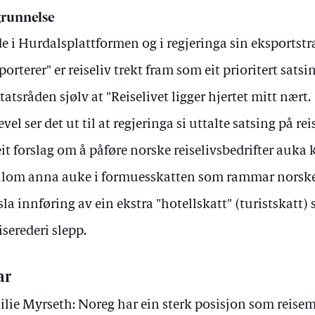
runnelse
e i Hurdalsplattformen og i regjeringa sin eksportstr
porterer" er reiseliv trekt fram som eit prioritert satsi
statsråden sjølv at "Reiselivet ligger hjertet mitt nært.
evel ser det ut til at regjeringa si uttalte satsing på rei
 eit forslag om å påføre norske reiselivsbedrifter au
lom anna auke i formuesskatten som rammar norskei
sla innføring av ein ekstra "hotellskatt" (turistskat
iserederi slepp.
ar
ilie Myrseth: Noreg har ein sterk posisjon som reisem