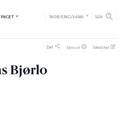
TINGET
NOR/ENG/SÁMI
SØK
Del
Skriv ut
Meld feil
ns Bjørlo