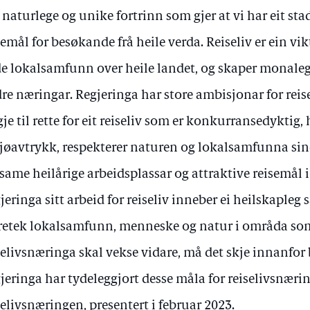
 naturlege og unike fortrinn som gjer at vi har eit st
semål for besøkande frå heile verda. Reiseliv er ein vik
e lokalsamfunn over heile landet, og skaper monaleg
re næringar. Regjeringa har store ambisjonar for reis
gje til rette for eit reiseliv som er konkurransedyktig,
jøavtrykk, respekterer naturen og lokalsamfunna sine
same heilårige arbeidsplassar og attraktive reisemål i
jeringa sitt arbeid for reiseliv inneber ei heilskapleg 
retek lokalsamfunn, menneske og natur i områda som 
selivsnæringa skal vekse vidare, må det skje innanfor
jeringa har tydeleggjort desse måla for reiselivsnærin
selivsnæringen, presentert i februar 2023.