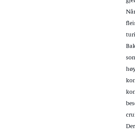
gje
Når
fle
tur
Bak
som
høy
kom
kom
bes
cru
Der