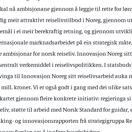
skal nå ambisjonane gjennom å leggje til rette for lø
dig meir attraktivt reiselivstilbod i Noreg, gjennom u
semål i ei meir berekraftig retning, og gjennom utvikl
ernasjonale marknadsarbeidet på ein strategisk måte,
e ambisjonar for norsk reiseliv. Innovasjon Noreg sitt
 sentralt verkemiddel i reiselivspolitikken. I statsbudsj
vinga til Innovasjon Noreg sitt reiselivsarbeid auka m
 mill. kroner. Vi er også godt i gang med dei ulike sa
kartet gjennom fleire konkrete initiativ: regjeringa si
seliv, støtte til arbeid med Norsk Standard for guidar, 
sking- og innovasjonsrapporten frå strategigruppa Rei