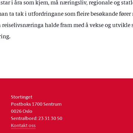
istar i åra som kjem, må næringsliv, regionale og sta
an ta tak i utfordringane som fleire besøkande fører 
 reiselivsnæringa halde fram med å vekse og utvikle s
ing.
Stortinget
Postboks 1700 Sentrum
0026 Oslo
Sentralbord: 23 31 30 50
Kontakt oss