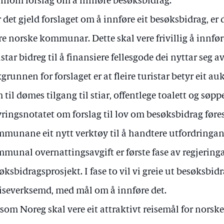
nnom forslag om å innføre besøksbidrag.
 det gjeld forslaget om å innføre eit besøksbidrag, er 
ire norske kommunar. Dette skal vere frivillig å innføre
istar bidreg til å finansiere fellesgode dei nyttar seg av
grunnen for forslaget er at fleire turistar betyr eit au
 til dømes tilgang til stiar, offentlege toalett og søpp
ringsnotatet om forslag til lov om besøksbidrag føresl
munane eit nytt verktøy til å handtere utfordringan
munal overnattingsavgift er første fase av regjeringa
øksbidragsprosjekt. I fase to vil vi greie ut besøksbidr
iseverksemd, med mål om å innføre det.
som Noreg skal vere eit attraktivt reisemål for nors