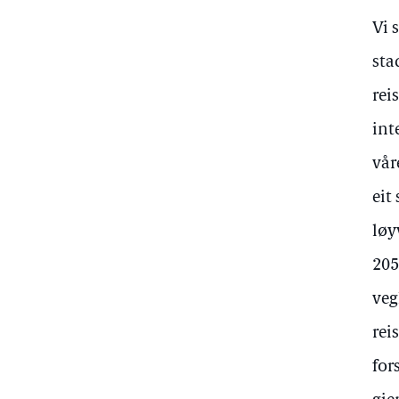
Vi 
sta
rei
int
vår
eit
løy
205
veg
rei
for