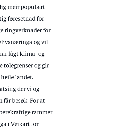
adig meir populært
tig føresetnad for
e ringverknader for
elivsnæringa og vil
 har lågt klima- og
 tolegrenser og gir
 heile landet.
satsing der vi og
får besøk. For at
 berekraftige rammer.
ga i Veikart for