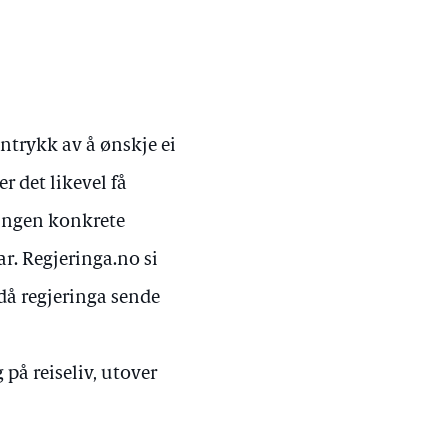
nntrykk av å ønskje ei
er det likevel få
 ingen konkrete
ar. Regjeringa.no si
 då regjeringa sende
 på reiseliv, utover