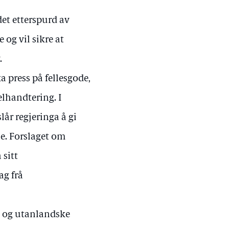
det etterspurd av
 og vil sikre at
.
ka press på fellesgode,
elhandtering. I
år regjeringa å gi
e. Forslaget om
 sitt
ag frå
ke og utanlandske