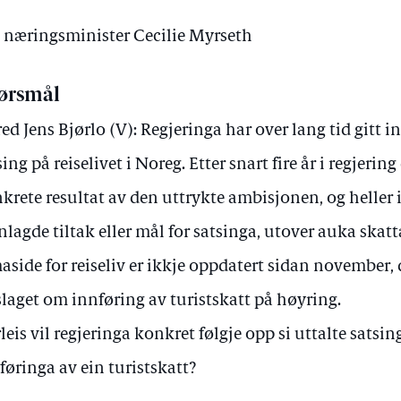
v næringsminister Cecilie Myrseth
ørsmål
red Jens Bjørlo (V): Regjeringa har over lang tid gitt i
sing på reiselivet i Noreg. Etter snart fire år i regjering 
krete resultat av den uttrykte ambisjonen, og heller
nlagde tiltak eller mål for satsinga, utover auka skatt
aside for reiseliv er ikkje oppdatert sidan november,
slaget om innføring av turistskatt på høyring.
leis vil regjeringa konkret følgje opp si uttalte satsing
føringa av ein turistskatt?