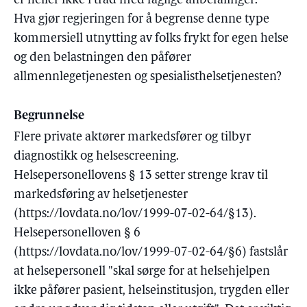
er heller ikke i tråd med faglige anbefalinger.
Hva gjør regjeringen for å begrense denne type
kommersiell utnytting av folks frykt for egen helse
og den belastningen den påfører
allmennlegetjenesten og spesialisthelsetjenesten?
Begrunnelse
Flere private aktører markedsfører og tilbyr
diagnostikk og helsescreening.
Helsepersonellovens § 13 setter strenge krav til
markedsføring av helsetjenester
(https://lovdata.no/lov/1999-07-02-64/§13).
Helsepersonelloven § 6
(https://lovdata.no/lov/1999-07-02-64/§6) fastslår
at helsepersonell "skal sørge for at helsehjelpen
ikke påfører pasient, helseinstitusjon, trygden eller