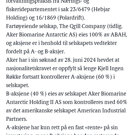
forvaltningspraksis fra Nærings- og
fiskeridepartementet i sak 23/6479 (Hebjar
Holding) og 16/1869 (Polardrift).
Fartøyeiende selskap, The Qrill Company (tidlig.
Aker Biomarine Antarctic AS) eies 100% av ABAH,
og aksjene er i henhold til selskapets vedtekter
fordelt på A- og B-aksjer.
Aker har i sin søknad av 28. juni 2024 hevdet at
nasjonalitetskravet er oppfylt så lenge Kjell Ingen
Røkke fortsatt kontrollerer A-aksjene (60 %) i
selskapet.
B-aksjene (40 %) eies av selskapet Aker Biomarine
Antarctic Holding II AS som kontrolleres med 60%
av det amerikanske selskapet American Industrial
Partners.
A-aksjene har kun rett på en fast «rente» på sin