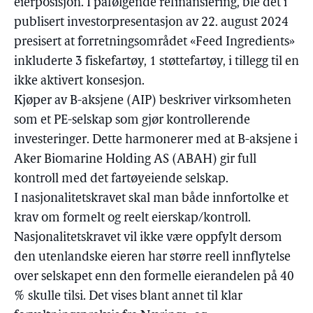
eierposisjon. I påfølgende refinansiering, ble det i
publisert investorpresentasjon av 22. august 2024
presisert at forretningsområdet «Feed Ingredients»
inkluderte 3 fiskefartøy, 1 støttefartøy, i tillegg til en
ikke aktivert konsesjon.
Kjøper av B-aksjene (AIP) beskriver virksomheten
som et PE-selskap som gjør kontrollerende
investeringer. Dette harmonerer med at B-aksjene i
Aker Biomarine Holding AS (ABAH) gir full
kontroll med det fartøyeiende selskap.
I nasjonalitetskravet skal man både innfortolke et
krav om formelt og reelt eierskap/kontroll.
Nasjonalitetskravet vil ikke være oppfylt dersom
den utenlandske eieren har større reell innflytelse
over selskapet enn den formelle eierandelen på 40
% skulle tilsi. Det vises blant annet til klar