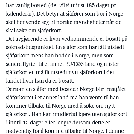
har vanlig bosted (det vil si minst 185 dager pr
kalenderår). Det betyr at sjåfører som bor i Norge
skal henvende seg til norske myndigheter når de
skal søke om sjåførkort.
Det avgjørende er hvor vedkommende er bosatt på
søknadstidspunktet. En sjåfør som har fått utstedt
sjåførkort mens han bodde i Norge, men som
senere flytter til et annet EU/EØS land og mister
sjåførkortet, må få utstedt nytt sjåførkort i det
landet hvor han da er bosatt.
Dersom en sjåfør med bosted i Norge blir frastjålet
sjåførkortet i et annet land må han vente til han
kommer tilbake til Norge med å søke om nytt
sjåførkort. Han kan imidlertid kjøre uten sjåførkort
i inntil 15 dager eller lengre dersom dette er
nødvendig for å komme tilbake til Norge. I denne