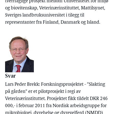
tverrfaglige prosjekt mellom Universitetet for miljø
og biovitenskap, Veterinærinstituttet, Mattilsynet,
Sveriges landbruksuniversitet i tilegg til
representanter fra Finland, Danmark og Island.
Svar
Lars Peder Brekk: Forskningsprosjektet - ”Slakting
på gården” er et pilotprosjekt i regi av
Veterinærinstituttet. Prosjektet fikk tildelt DKR 246
000,- i februar 2011 fra Nordisk arbeidsgruppe for
mikrobiologi, dyrehelse og dyrevelferd (NMDD)