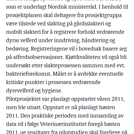
som er underlagt Nordisk ministerråd. I henhold til
prosjektplanen skal deltagere fra prosjektgruppa
være tilstede ved slakting på gårdsslakteri og
mobilt slakteri for å registrere forhold vedrørende
dyras velferd under inndriving, håndtering og
bedøving. Registreringene vil i hovedsak basere seg
på atferdsobservasjoner. Kjøttkvaliteten vil også bli
undersøkt etter slakteprosessen sammen med evt.
bakterieforekomst. Målet er å avdekke eventuelle
kritiske punkter i prosessen vedrørende
dyrevelferd og hygiene.
Pilotprosjektet var planlagt oppstartet våren 2011,
men ble utsatt. Oppstart er nå planlagt høsten
2011. Den praktiske perioden med innsamling av
data vil i følge Veterinærinstituttet foregå høsten
2011, og resultater fra pilotstudien skal foreligge på