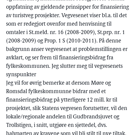
oppfatning av gjeldende prinsipper for finansiering
av turistveg prosjekter. Vegvesenet viser bl.a. til det
som er redegjort ovenfor med henvisning til
omtaler i St.meld. nr. 16 (2008-2009), St.prp. nr. 1
(2008-2009) og Prop. 1 S (2010-2011). På denne
bakgrunn anser vegvesenet at problemstillingen er
avklart, og ser frem til finansieringsbidrag fra
fylkeskommunen. Jeg slutter meg til vegvesenets
synspunkter
Jeg vil for øvrig bemerke at dersom Møre og
Romsdal fylkeskommunne bidrar med et
finansieringsbidrag på ytterligere 12 mill. kr til
prosjektet, slik Statens vegvesen forutsetter, vil den
lokale/regionale andelen til Gudbrandsjuvet og
Trollstigen, i snitt, utgjøre en sjettedel, dvs.
halvparten av kravene som vil bli stilt til nye tiltak.