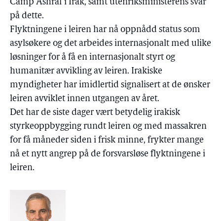
Camp Ashraf i Irak, samt utenriksministerens svar
på dette.
Flyktningene i leiren har nå oppnådd status som
asylsøkere og det arbeides internasjonalt med ulike
løsninger for å få en internasjonalt styrt og
humanitær avvikling av leiren. Irakiske
myndigheter har imidlertid signalisert at de ønsker
leiren avviklet innen utgangen av året.
Det har de siste dager vært betydelig irakisk
styrkeoppbygging rundt leiren og med massakren
for få måneder siden i frisk minne, frykter mange
nå et nytt angrep på de forsvarsløse flyktningene i
leiren.