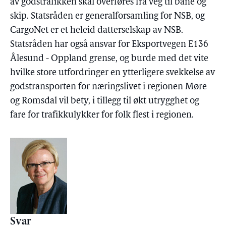
av godstrafikken skal overføres fra veg til bane og
skip. Statsråden er generalforsamling for NSB, og
CargoNet er et heleid datterselskap av NSB.
Statsråden har også ansvar for Eksportvegen E136
Ålesund - Oppland grense, og burde med det vite
hvilke store utfordringer en ytterligere svekkelse av
godstransporten for næringslivet i regionen Møre
og Romsdal vil bety, i tillegg til økt utrygghet og
fare for trafikkulykker for folk flest i regionen.
Svar