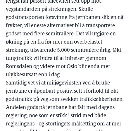
lengst har passert tåleevnen sett opp mot
vegstandarden på strekningen. Skulle
godstransporten forsvinne fra jernbanen slik en nå
frykter, vil eneste alternativet bli å transportere
godset med flere semitrailere. Det vil utgjøre en
økning på en fra før mer enn overbelastet
strekning, tilsvarende 5.000 semitrailere årlig. Økt
tungtrafikk vil bidra til at bilreiser gjennom
Romsdalen og videre mot Oslo blir enda mer
ulykkesutsatt enn i dag.
Samtidig vet vi at miljøgevinsten ved å bruke
jernbane er åpenbart positiv, sett i forhold til økt
godstrafikk på veg som svekker trafikksikkerheten.
Andelen gods på jernbane har falt med dagens
regjering, noe som er stikk i strid med både
regjeringens - og Stortingets målsetting om at mer