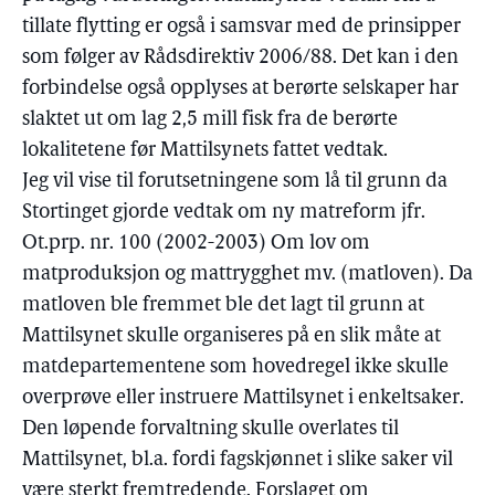
tillate flytting er også i samsvar med de prinsipper
som følger av Rådsdirektiv 2006/88. Det kan i den
forbindelse også opplyses at berørte selskaper har
slaktet ut om lag 2,5 mill fisk fra de berørte
lokalitetene før Mattilsynets fattet vedtak.
Jeg vil vise til forutsetningene som lå til grunn da
Stortinget gjorde vedtak om ny matreform jfr.
Ot.prp. nr. 100 (2002-2003) Om lov om
matproduksjon og mattrygghet mv. (matloven). Da
matloven ble fremmet ble det lagt til grunn at
Mattilsynet skulle organiseres på en slik måte at
matdepartementene som hovedregel ikke skulle
overprøve eller instruere Mattilsynet i enkeltsaker.
Den løpende forvaltning skulle overlates til
Mattilsynet, bl.a. fordi fagskjønnet i slike saker vil
være sterkt fremtredende. Forslaget om