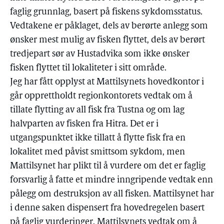
faglig grunnlag, basert på fiskens sykdomsstatus.
Vedtakene er påklaget, dels av berørte anlegg som
ønsker mest mulig av fisken flyttet, dels av berørt
tredjepart sør av Hustadvika som ikke ønsker
fisken flyttet til lokaliteter i sitt område.
Jeg har fått opplyst at Mattilsynets hovedkontor i
går opprettholdt regionkontorets vedtak om å
tillate flytting av all fisk fra Tustna og om lag
halvparten av fisken fra Hitra. Det er i
utgangspunktet ikke tillatt å flytte fisk fra en
lokalitet med påvist smittsom sykdom, men
Mattilsynet har plikt til å vurdere om det er faglig
forsvarlig å fatte et mindre inngripende vedtak enn
pålegg om destruksjon av all fisken. Mattilsynet har
i denne saken dispensert fra hovedregelen basert
på faglig vurderinger. Mattilsynets vedtak om å