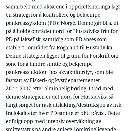
samarbeid med aktørene i oppdrettsnæringa lagt
en strategi for å kontrollere og bekjempe
pankreassykdom (PD)i Norge. Denne går bl.a. ut
på å holde området nord for Hustadvika fritt for
PD på laksefisk, samtidig som PD anses som
etablert i området fra Rogaland til Hustadvika.
Denne strategien ligger til grunn for Forskrift om
sone for å hindre smitte og bekjempe
pankreassjukdom hos akvakulturdyr, som ble
fastsatt av Fiskeri- og kystdepartementet
30.11.2007 etter alminnelig høring. I tråd med
denne strategien er det nord for Hustadvika så
langt sørget for rask utslakting/destruksjon av fisk
fra lokaliteter hvor PD-smitte er blitt påvist. Dette
er fulgt opp med intensiv overvåkning av
smittestatus på andre anlegg i omkringliggende