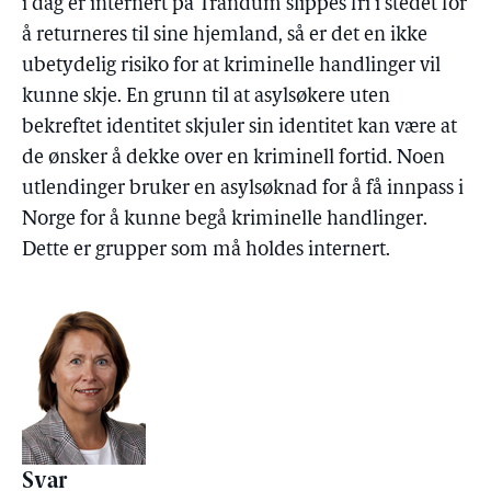
i dag er internert på Trandum slippes fri i stedet for
å returneres til sine hjemland, så er det en ikke
ubetydelig risiko for at kriminelle handlinger vil
kunne skje. En grunn til at asylsøkere uten
bekreftet identitet skjuler sin identitet kan være at
de ønsker å dekke over en kriminell fortid. Noen
utlendinger bruker en asylsøknad for å få innpass i
Norge for å kunne begå kriminelle handlinger.
Dette er grupper som må holdes internert.
Svar