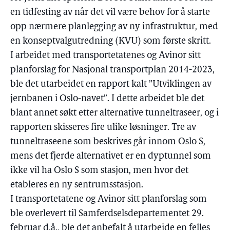
en tidfesting av når det vil være behov for å starte
opp nærmere planlegging av ny infrastruktur, med
en konseptvalgutredning (KVU) som første skritt.
I arbeidet med transportetatenes og Avinor sitt
planforslag for Nasjonal transportplan 2014-2023,
ble det utarbeidet en rapport kalt ”Utviklingen av
jernbanen i Oslo-navet”. I dette arbeidet ble det
blant annet søkt etter alternative tunneltraseer, og i
rapporten skisseres fire ulike løsninger. Tre av
tunneltraseene som beskrives går innom Oslo S,
mens det fjerde alternativet er en dyptunnel som
ikke vil ha Oslo S som stasjon, men hvor det
etableres en ny sentrumsstasjon.
I transportetatene og Avinor sitt planforslag som
ble overlevert til Samferdselsdepartementet 29.
februar d.å., ble det anbefalt å utarbeide en felles