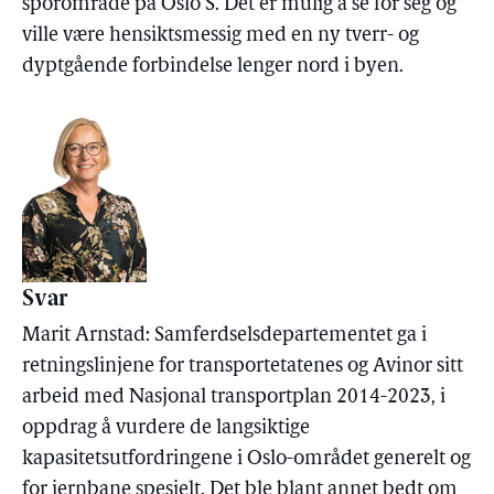
sporområde på Oslo S. Det er mulig å se for seg og
ville være hensiktsmessig med en ny tverr- og
dyptgående forbindelse lenger nord i byen.
Svar
Marit Arnstad: Samferdselsdepartementet ga i
retningslinjene for transportetatenes og Avinor sitt
arbeid med Nasjonal transportplan 2014-2023, i
oppdrag å vurdere de langsiktige
kapasitetsutfordringene i Oslo-området generelt og
for jernbane spesielt. Det ble blant annet bedt om