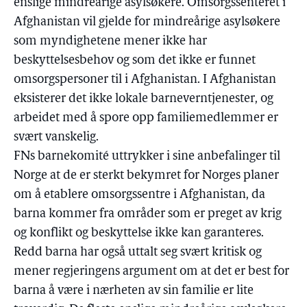
enslige mindreårige asylsøkere. Omsorgssenteret i
Afghanistan vil gjelde for mindreårige asylsøkere
som myndighetene mener ikke har
beskyttelsesbehov og som det ikke er funnet
omsorgspersoner til i Afghanistan. I Afghanistan
eksisterer det ikke lokale barneverntjenester, og
arbeidet med å spore opp familiemedlemmer er
svært vanskelig.
FNs barnekomité uttrykker i sine anbefalinger til
Norge at de er sterkt bekymret for Norges planer
om å etablere omsorgssentre i Afghanistan, da
barna kommer fra områder som er preget av krig
og konflikt og beskyttelse ikke kan garanteres.
Redd barna har også uttalt seg svært kritisk og
mener regjeringens argument om at det er best for
barna å være i nærheten av sin familie er lite