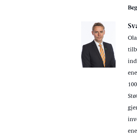
Beg
Sv
Ola
til
ind
ene
100
Stø
gje
inv
ene