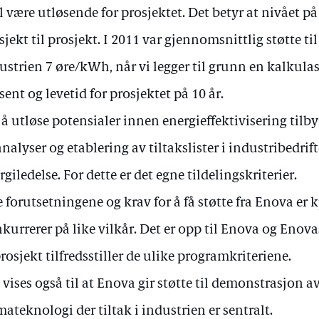
l være utløsende for prosjektet. Det betyr at nivået på 
sjekt til prosjekt. I 2011 var gjennomsnittlig støtte til
ustrien 7 øre/kWh, når vi legger til grunn en kalkula
sent og levetid for prosjektet på 10 år.
 å utløse potensialer innen energieffektivisering tilb
 analyser og etablering av tiltakslister i industribedri
rgiledelse. For dette er det egne tildelingskriterier.
e forutsetningene og krav for å få støtte fra Enova er k
kurrerer på like vilkår. Det er opp til Enova og Enova
prosjekt tilfredsstiller de ulike programkriteriene.
 vises også til at Enova gir støtte til demonstrasjon a
mateknologi der tiltak i industrien er sentralt.