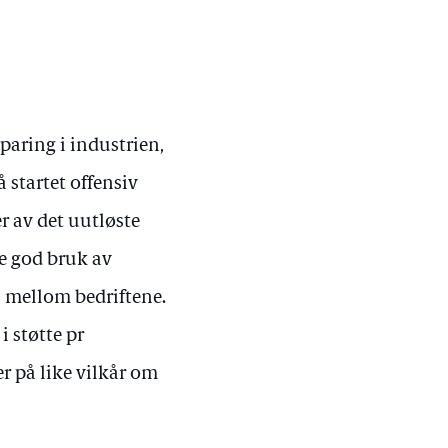
sparing i industrien,
å startet offensiv
r av det uutløste
re god bruk av
n mellom bedriftene.
i støtte pr
r på like vilkår om