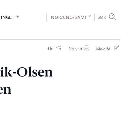
TINGET
NOR/ENG/SÁMI
SØK
Del
Skriv ut
Meld feil
vik-Olsen
ren