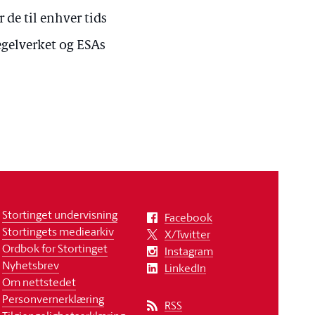
 de til enhver tids
regelverket og ESAs
Stortinget undervisning
Facebook
Stortingets mediearkiv
X/Twitter
Ordbok for Stortinget
Instagram
Nyhetsbrev
LinkedIn
Om nettstedet
Personvernerklæring
RSS