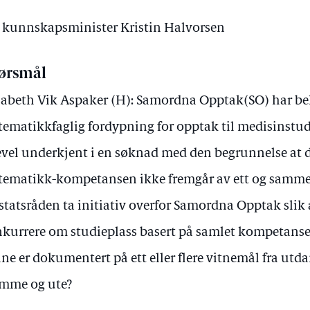
av kunnskapsminister Kristin Halvorsen
ørsmål
sabeth Vik Aspaker (H): Samordna Opptak(SO) har bekr
ematikkfaglig fordypning for opptak til medisinstudi
evel underkjent i en søknad med den begrunnelse at
ematikk-kompetansen ikke fremgår av ett og samme
 statsråden ta initiativ overfor Samordna Opptak slik 
kurrere om studieplass basert på samlet kompetans
ne er dokumentert på ett eller flere vitnemål fra utd
mme og ute?