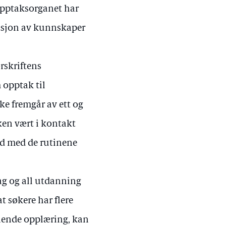
 opptaksorganet har
asjon av kunnskaper
rskriftens
 opptak til
e fremgår av ett og
en vært i kontakt
åd med de rutinene
fag og all utdanning
t søkere har flere
ående opplæring, kan