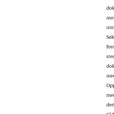
dok
mot
ute
Søk
for
ste
dok
med
Opp
med
der