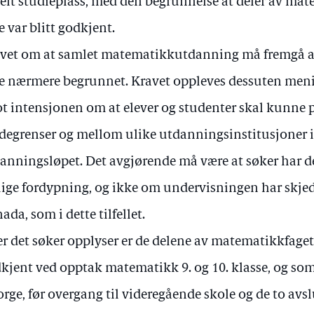
delt studieplass, med den begrunnelse at deler av mat
e var blitt godkjent.
vet om at samlet matematikkutdanning må fremgå a
e nærmere begrunnet. Kravet oppleves dessuten menin
t intensjonen om at elever og studenter skal kunne 
degrenser og mellom ulike utdanningsinstitusjoner i 
anningsløpet. Det avgjørende må være at søker har 
lige fordypning, og ikke om undervisningen har skjedd
ada, som i dette tilfellet.
er det søker opplyser er de delene av matematikkfage
kjent ved opptak matematikk 9. og 10. klasse, og som
orge, før overgang til videregående skole og de to av