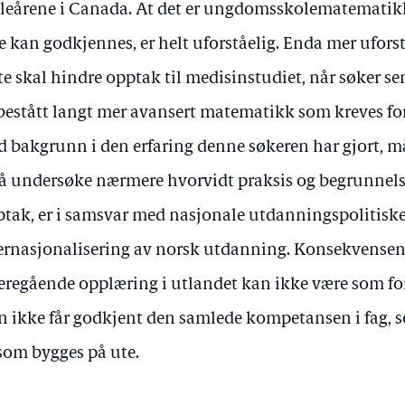
leårene i Canada. At det er ungdomsskolematematik
e kan godkjennes, er helt uforståelig. Enda mer ufors
te skal hindre opptak til medisinstudiet, når søker s
bestått langt mer avansert matematikk som kreves for 
 bakgrunn i den erfaring denne søkeren har gjort, m
 å undersøke nærmere hvorvidt praksis og begrunnel
tak, er i samsvar med nasjonale utdanningspolitisk
ernasjonalisering av norsk utdanning. Konsekvensene
eregående opplæring i utlandet kan ikke være som fo
 ikke får godkjent den samlede kompetansen i fag, 
som bygges på ute.