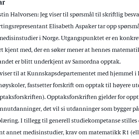
ar
stin Halvorsen: Jeg viser til spørsmål til skriftlig besv
rtingsrepresentant Elisabeth Aspaker tar opp spørsmå
 medisinstudier i Norge. Utgangspunktet er en konkre
rt kjent med, der en søker mener at hennes matemat
andet er blitt underkjent av Samordna opptak.
 viser til at Kunnskapsdepartementet med hjemmel i 
høyskoler, fastsetter forskrift om opptak til høyere 
ptaksforskriften). Opptaksforskriften gjelder for oppt
nnutdanninger, det vil si utdanninger som bygger p
læring. I tillegg til generell studiekompetanse stilles 
nt annet medisinstudier, krav om matematikk R1 (elle