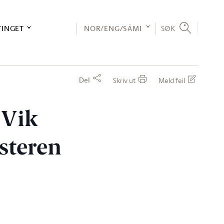
TINGET
NOR/ENG/SÁMI
SØK
Del
Skriv ut
Meld feil
 Vik
steren