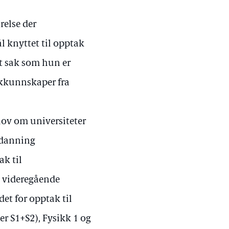
arelse der
l knyttet til opptak
t sak som hun er
ikkunnskaper fra
lov om universiteter
utdanning
ak til
å videregående
det for opptak til
r S1+S2), Fysikk 1 og