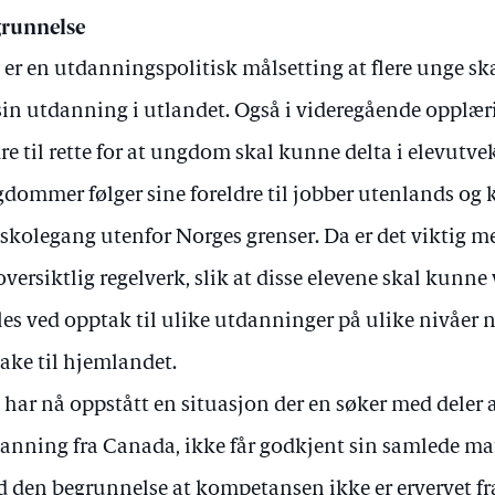
runnelse
 er en utdanningspolitisk målsetting at flere unge skal
sin utdanning i utlandet. Også i videregående opplæri
re til rette for at ungdom skal kunne delta i elevutve
dommer følger sine foreldre til jobber utenlands og k
 skolegang utenfor Norges grenser. Da er det viktig 
oversiktlig regelverk, slik at disse elevene skal kunne
lles ved opptak til ulike utdanninger på ulike nivåer
bake til hjemlandet.
 har nå oppstått en situasjon der en søker med deler 
anning fra Canada, ikke får godkjent sin samlede 
 den begrunnelse at kompetansen ikke er ervervet f