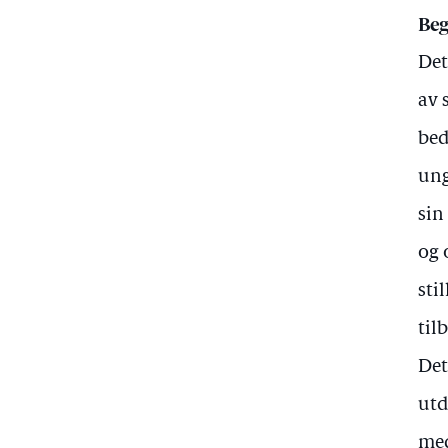
Beg
Det
av 
bed
ung
sin
og 
sti
til
Det
utd
med