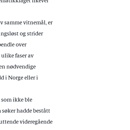
ematikkfaget likevel
v samme vitnemål, er
gsløst og strider
pendle over
ulike faser av
den nødvendige
 i Norge eller i
t som ikke ble
 søker hadde bestått
sluttende videregående