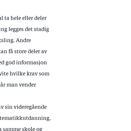
 ta hele eller deler
ng legges det stadig
ksling. Andre
an få store deler av
med god informasjon
 vite hvilke krav som
 når man vender
av sin videregående
matematikkutdanning,
ra samme skole og