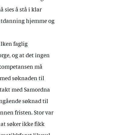
ies å stå i klar
m utdanning hjemme og
ilken faglig
rge, og at det ingen
agkompetansen må
 med søknaden til
ontakt med Samordna
angående søknad til
nnen fristen. Stor var
at søker ikke fikk