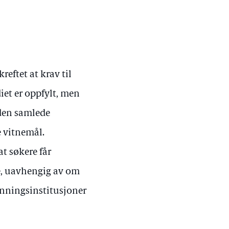
eftet at krav til
et er oppfylt, men
 den samlede
 vitnemål.
at søkere får
e, uavhengig av om
anningsinstitusjoner