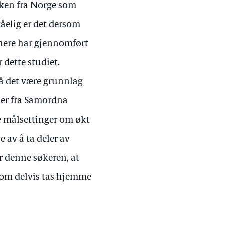
ken fra Norge som
tåelig er det dersom
enere har gjennomført
dette studiet.
å det være grunnlag
ser fra Samordna
e målsettinger om økt
 av å ta deler av
r denne søkeren, at
som delvis tas hjemme