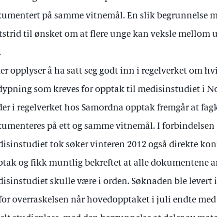
umentert på samme vitnemål. En slik begrunnelse må s
strid til ønsket om at flere unge kan veksle mello
.
er opplyser å ha satt seg godt inn i regelverket om hv
dypning som kreves for opptak til medisinstudiet i No
der i regelverket hos Samordna opptak fremgår at f
umenteres på ett og samme vitnemål. I forbindelsen
isinstudiet tok søker vinteren 2012 også direkte k
tak og fikk muntlig bekreftet at alle dokumentene 
isinstudiet skulle være i orden. Søknaden ble levert i
for overraskelsen når hovedopptaket i juli endte med 