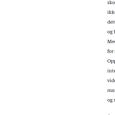
sko
ikk
det
og 
Med
for
Opp
int
vid
man
og 