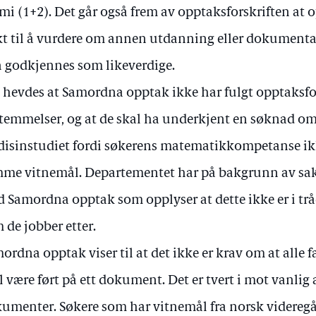
mi (1+2). Det går også frem av opptaksforskriften at
kt til å vurdere om annen utdanning eller dokument
 godkjennes som likeverdige.
 hevdes at Samordna opptak ikke har fulgt opptaksfo
temmelser, og at de skal ha underkjent en søknad om
isinstudiet fordi søkerens matematikkompetanse ikk
me vitnemål. Departementet har på bakgrunn av sak
 Samordna opptak som opplyser at dette ikke er i tr
 de jobber etter.
ordna opptak viser til at det ikke er krav om at alle 
l være ført på ett dokument. Det er tvert i mot vanlig a
umenter. Søkere som har vitnemål fra norsk videreg