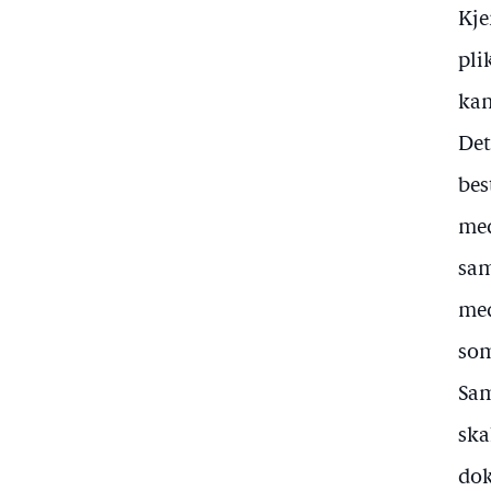
Kje
pli
kan
Det
bes
med
sam
med
som
Sam
ska
dok