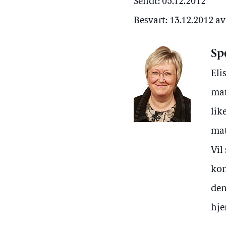
Sendt: 05.12.2012
Besvart: 13.12.2012 
Sp
Eli
mat
lik
mat
Vil
kon
den
hje