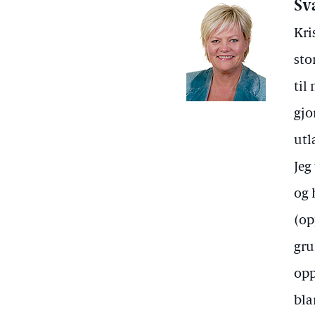
Sv
Kri
sto
til
gjo
utl
Jeg
og 
(op
gru
opp
bla