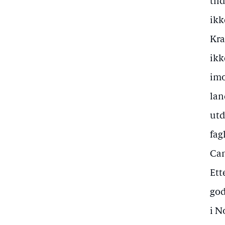
til
ikk
Kra
ikk
imo
lan
utd
fag
Can
Ett
god
i N