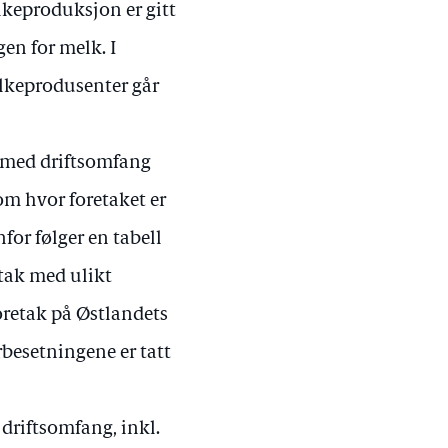
lkeproduksjon er gitt
gen for melk. I
elkeprodusenter går
e med driftsomfang
om hvor foretaket er
for følger en tabell
etak med ulikt
oretak på Østlandets
rbesetningene er tatt
 driftsomfang, inkl.