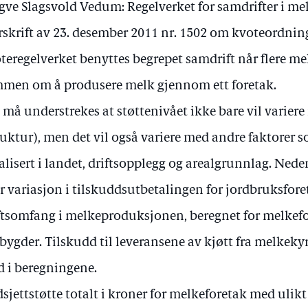
gve Slagsvold Vedum: Regelverket for samdrifter i me
orskrift av 23. desember 2011 nr. 1502 om kvoteordnin
teregelverket benyttes begrepet samdrift når flere m
men om å produsere melk gjennom ett foretak.
 må understrekes at støttenivået ikke bare vil varier
ruktur), men det vil også variere med andre faktorer s
alisert i landet, driftsopplegg og arealgrunnlag. Neden
r variasjon i tilskuddsutbetalingen for jordbruksfor
ftsomfang i melkeproduksjonen, beregnet for melkef
tbygder. Tilskudd til leveransene av kjøtt fra melkeky
 i beregningene.
sjettstøtte totalt i kroner for melkeforetak med ulikt