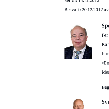
Sendt: 14.12.2012
Besvart: 20.12.2012 
Sp
Per
Kan
har
«En
ide
Beg
Sv