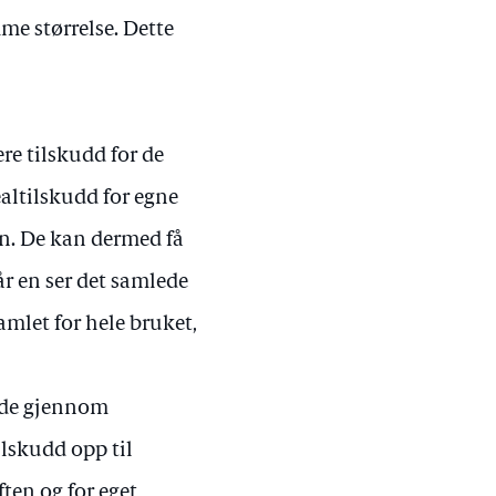
e størrelse. Dette
ere tilskudd for de
altilskudd for egne
en. De kan dermed få
r en ser det samlede
mlet for hele bruket,
åde gjennom
lskudd opp til
ten og for eget