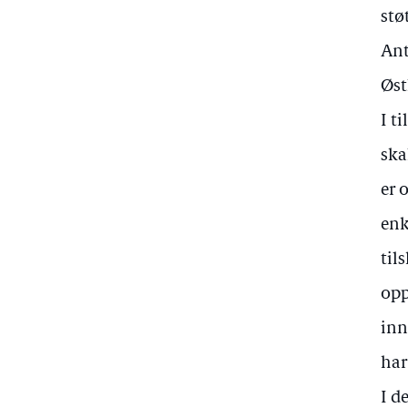
støt
Ant
Øst
I t
ska
er 
enk
til
opp
inn
har
I d