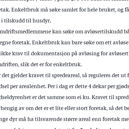
etak. Enkeltbruk må søke samlet for hele bruket, og f
 i tilskudd til husdyr.
amdriftsmedlemmene kan søke om avløsertilskudd bå
 egne foretak. Enkeltbruk kan bare søke om ett avløse
 ikke krav til dokumentasjon på avløsing for avløsert
driften, slik det er for enkeltbruk.
 det gjelder kravet til spredeareal, så reguleres det ut
dsel per arealenhet. Per i dag er dette 4 dekar per gjø
dseldyrenhet er det samme som ei ku. Kravet til spred
hengig av om det er et lite eller stort foretak, så det 
ge dyr må ha tilsvarende større areal enn foretak med