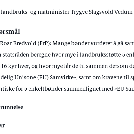
av landbruks- og matminister Trygve Slagsvold Vedum
ørsmål
 Roar Bredvold (FrP): Mange bønder vurderer å gå sa
 statsråden beregne hvor mye i landbruksstøtte 5 enk
 16 kyr hver, og hvor mye får de til sammen dersom de
delig Unisone (EU) Samvirke», samt om kravene til s
ntiske for 5 enkeltbønder sammenlignet med «EU Sa
runnelse
ar