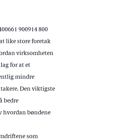
 400661 900914 800
t like store foretak
hvordan virksomheten
lag for at et
entlig mindre
ltakere. Den viktigste
 å bedre
av hvordan bøndene
samdriftene som