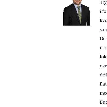
Try
i f
kvo
sam
Det
(st
lok
ove
dri
fla
med
Bud