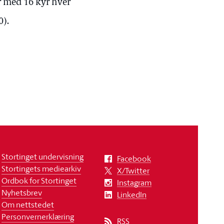
r med 16 kyr hver
0).
Stortinget undervisning
Facebook
Stortingets mediearkiv
X/Twitter
Ordbok for Stortinget
Instagram
Nyhetsbrev
LinkedIn
Om nettstedet
Personvernerklæring
RSS