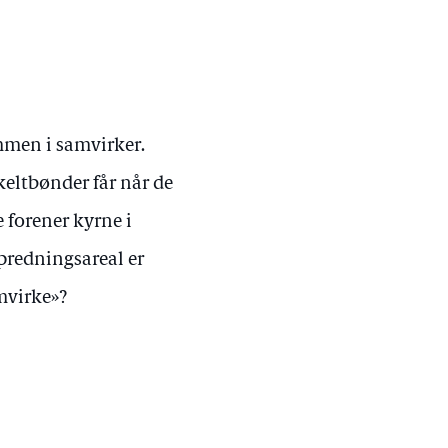
mmen i samvirker.
eltbønder får når de
 forener kyrne i
predningsareal er
mvirke»?