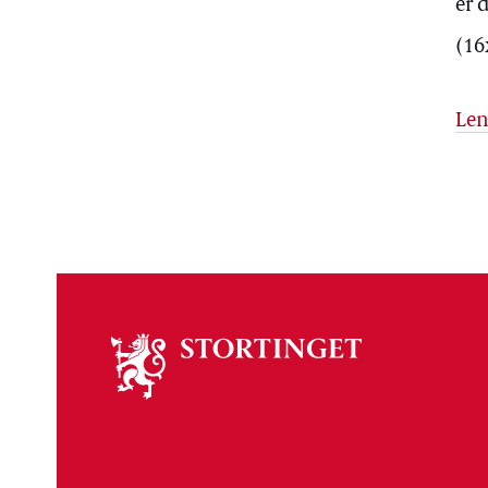
er 
(16
Len
Om
stortinget