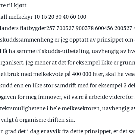
te til kjøtt
all melkekyr 10 15 20 30 40 60 100
landets flatbygder257 700327 900378 600456 200527
ilskuddssammenheng er jeg opptatt av prinsippet om a
l få ha samme tilskudds-utbetaling, uavhengig av 
organisert. Jeg mener at det for eksempel ikke er grunn
eltbruk med melkekvote på 400 000 liter, skal ha ves
skudd enn en like stor samdrift med for eksempel 3 de
gaven for meg framover, vil være å arbeide videre for
tektsmulighetene i hele melkesektoren, uavhengig 
 valgt å organisere driften sin.
en grad det i dag er avvik fra dette prinsippet, er det 