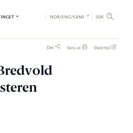
TINGET
NOR/ENG/SÁMI
SØK
Del
Skriv ut
Meld feil
 Bredvold
isteren