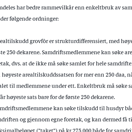
mdeles har bedre rammevilkår enn enkeltbruk av samm
lder følgende ordninger:
realtilskudd grovfôr er strukturdifferensiert, med høy
ste 250 dekarene. Samdriftsmedlemmene kan søke are
etak, dvs. at de ikke må søke samlet for hele samdrift
 høyeste arealtilskuddssatsen for mer enn 250 daa, nå
alet til medlemmene under ett. Enkeltbruk må søke sa
får høyeste sats bare for de første 250 dekarene.
amdriftsmedlemmene kan søke tilskudd til husdyr b
driften og gjennom egne foretak, og kan dermed få ti
simalbeløpet (”taket”) på kr 275 000 både for samdrif