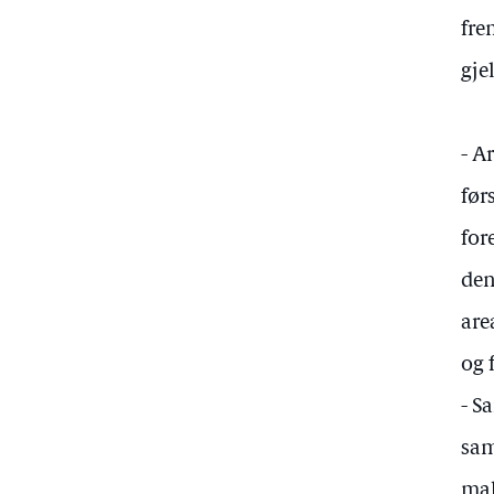
fre
gje
- A
før
for
den
are
og 
- S
sam
mak