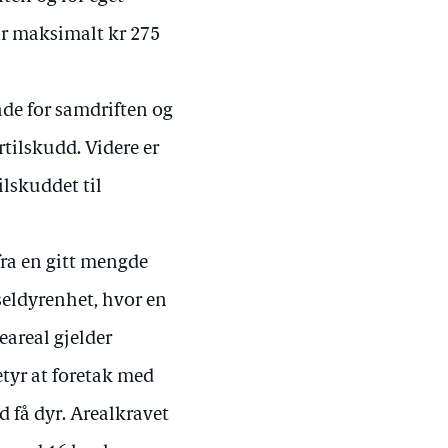
år maksimalt kr 275
de for samdriften og
rtilskudd. Videre er
ilskuddet til
 fra en gitt mengde
dseldyrenhet, hvor en
eareal gjelder
betyr at foretak med
 få dyr. Arealkravet