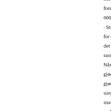
for
000
- S
for
det
sam
Når
gjø
gjø
uav
man