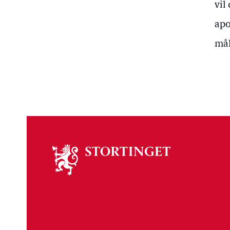
vil
apo
mål
Om
stortinget