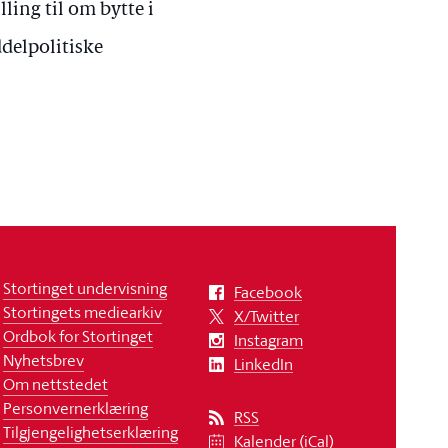
lling til om bytte i
ddelpolitiske
Stortinget undervisning
Facebook
Stortingets mediearkiv
X/Twitter
Ordbok for Stortinget
Instagram
Nyhetsbrev
LinkedIn
Om nettstedet
Personvernerklæring
RSS
Tilgjengelighetserklæring
Kalender (iCal)