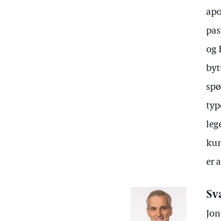
apo
pas
og 
byt
spø
typ
leg
kun
er a
Sv
Jon