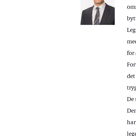
oms
byt
Leg
med
for
For
det
try
De 
Den
har
leg