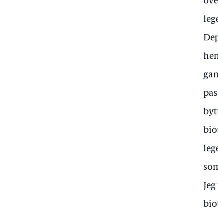
ove
leg
Dep
hen
gam
pas
byt
bio
leg
som
Jeg
bio