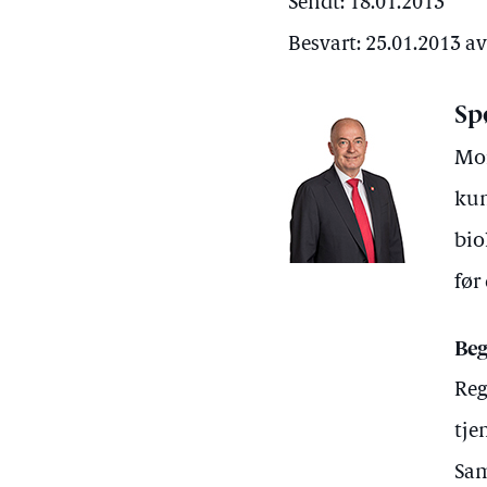
Sendt: 18.01.2013
Besvart: 25.01.2013 a
Sp
Mor
kun
bio
før
Beg
Reg
tje
Sam