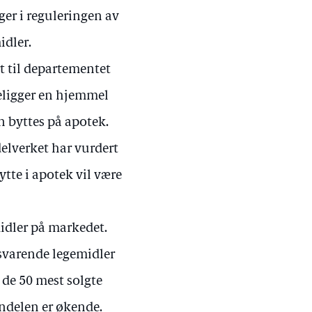
er i reguleringen av
idler.
t til departementet
eligger en hjemmel
n byttes på apotek.
elverket har vurdert
tte i apotek vil være
midler på markedet.
svarende legemidler
 de 50 mest solgte
andelen er økende.