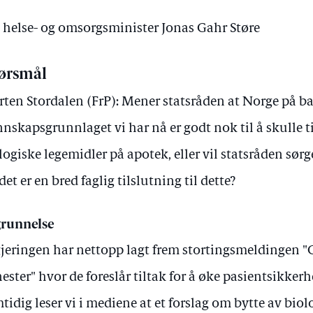
v helse- og omsorgsminister Jonas Gahr Støre
ørsmål
ten Stordalen (FrP): Mener statsråden at Norge på b
nskapsgrunnlaget vi har nå er godt nok til å skulle ti
logiske legemidler på apotek, eller vil statsråden sørge
 det er en bred faglig tilslutning til dette?
runnelse
jeringen har nettopp lagt frem stortingsmeldingen "G
nester" hvor de foreslår tiltak for å øke pasientsikker
tidig leser vi i mediene at et forslag om bytte av biol