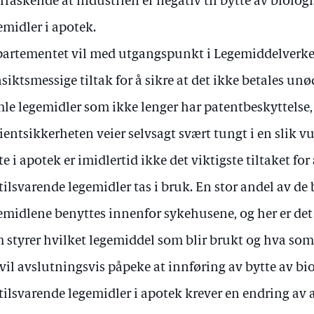
rraskende at industrien er negativ til bytte av biolog
emidler i apotek.
artementet vil med utgangspunkt i Legemiddelverke
siktsmessige tiltak for å sikre at det ikke betales un
le legemidler som ikke lenger har patentbeskyttelse,
ientsikkerheten veier selvsagt svært tungt i en slik v
te i apotek er imidlertid ikke det viktigste tiltaket for 
tilsvarende legemidler tas i bruk. En stor andel av de
emidlene benyttes innenfor sykehusene, og her er det
 styrer hvilket legemiddel som blir brukt og hva som e
 vil avslutningsvis påpeke at innføring av bytte av bi
tilsvarende legemidler i apotek krever en endring av 