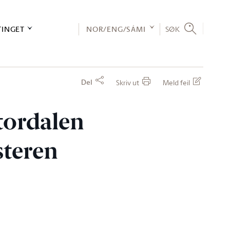
TINGET
NOR/ENG/SÁMI
SØK
Del
Skriv ut
Meld feil
Stordalen
steren