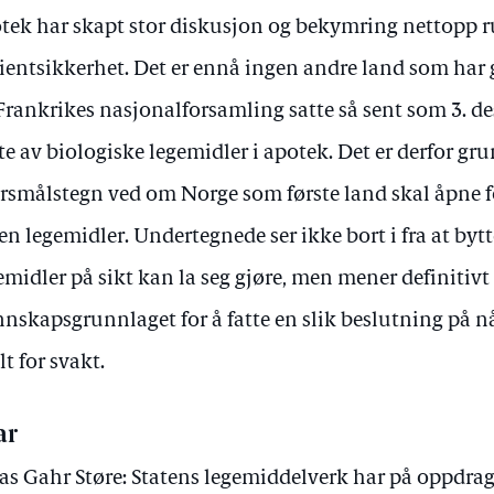
tek har skapt stor diskusjon og bekymring nettopp 
ientsikkerhet. Det er ennå ingen andre land som har gått
Frankrikes nasjonalforsamling satte så sent som 3. d
te av biologiske legemidler i apotek. Det er derfor grun
rsmålstegn ved om Norge som første land skal åpne f
en legemidler. Undertegnede ser ikke bort i fra at byt
emidler på sikt kan la seg gjøre, men mener definitivt
nskapsgrunnlaget for å fatte en slik beslutning på 
lt for svakt.
ar
as Gahr Støre: Statens legemiddelverk har på oppdrag 