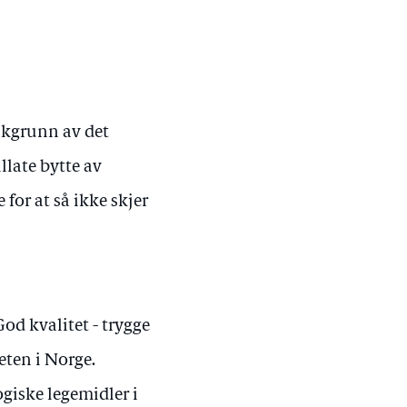
akgrunn av det
llate bytte av
 for at så ikke skjer
od kvalitet - trygge
heten i Norge.
ogiske legemidler i