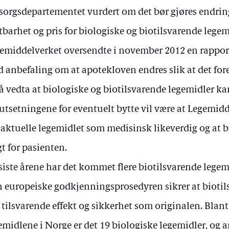
orgsdepartementet vurdert om det bør gjøres endring
tbarhet og pris for biologiske og biotilsvarende legem
emiddelverket oversendte i november 2012 en rappor
 anbefaling om at apotekloven endres slik at det for
 å vedta at biologiske og biotilsvarende legemidler ka
utsetningene for eventuelt bytte vil være at Legemidd
 aktuelle legemidlet som medisinsk likeverdig og at by
gt for pasienten.
siste årene har det kommet flere biotilsvarende lege
 europeiske godkjenningsprosedyren sikrer at biotil
 tilsvarende effekt og sikkerhet som originalen. Blant
emidlene i Norge er det 19 biologiske legemidler, og 