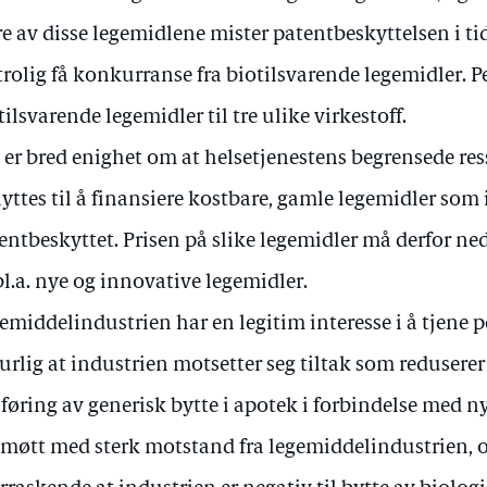
re av disse legemidlene mister patentbeskyttelsen i
 trolig få konkurranse fra biotilsvarende legemidler. Pe
tilsvarende legemidler til tre ulike virkestoff.
 er bred enighet om at helsetjenestens begrensede res
yttes til å finansiere kostbare, gamle legemidler som 
entbeskyttet. Prisen på slike legemidler må derfor ned 
 bl.a. nye og innovative legemidler.
emiddelindustrien har en legitim interesse i å tjene p
urlig at industrien motsetter seg tiltak som reduserer
føring av generisk bytte i apotek i forbindelse med n
 møtt med sterk motstand fra legemiddelindustrien, o