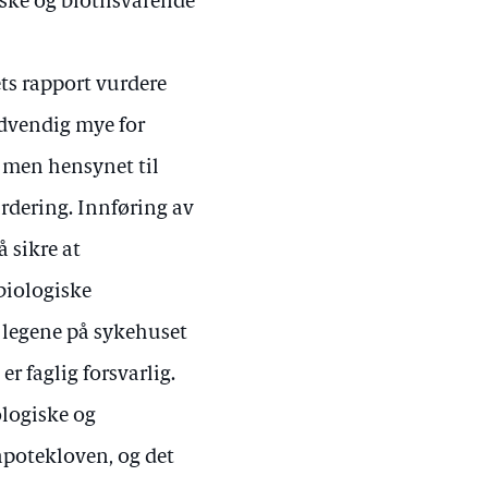
iske og biotilsvarende
ts rapport vurdere
ødvendig mye for
 men hensynet til
urdering. Innføring av
å sikre at
 biologiske
 legene på sykehuset
r faglig forsvarlig.
ologiske og
apotekloven, og det