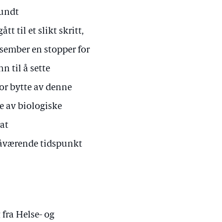
rundt
 til et slikt skritt,
esember en stopper for
n til å sette
or bytte av denne
te av biologiske
 at
nåværende tidspunkt
fra Helse- og