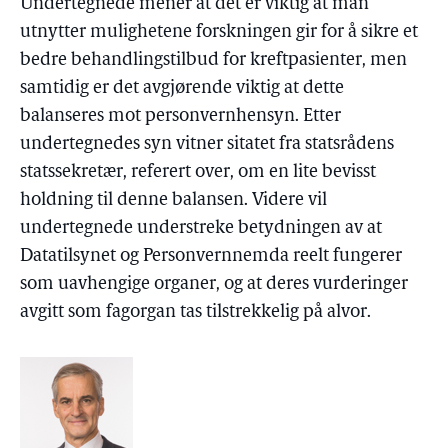
Undertegnede mener at det er viktig at man
utnytter mulighetene forskningen gir for å sikre et
bedre behandlingstilbud for kreftpasienter, men
samtidig er det avgjørende viktig at dette
balanseres mot personvernhensyn. Etter
undertegnedes syn vitner sitatet fra statsrådens
statssekretær, referert over, om en lite bevisst
holdning til denne balansen. Videre vil
undertegnede understreke betydningen av at
Datatilsynet og Personvernnemda reelt fungerer
som uavhengige organer, og at deres vurderinger
avgitt som fagorgan tas tilstrekkelig på alvor.