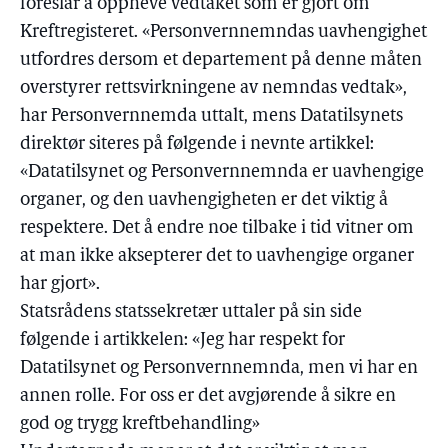
foreslår å oppheve vedtaket som er gjort om
Kreftregisteret. «Personvernnemndas uavhengighet
utfordres dersom et departement på denne måten
overstyrer rettsvirkningene av nemndas vedtak»,
har Personvernnemda uttalt, mens Datatilsynets
direktør siteres på følgende i nevnte artikkel:
«Datatilsynet og Personvernnemnda er uavhengige
organer, og den uavhengigheten er det viktig å
respektere. Det å endre noe tilbake i tid vitner om
at man ikke aksepterer det to uavhengige organer
har gjort».
Statsrådens statssekretær uttaler på sin side
følgende i artikkelen: «Jeg har respekt for
Datatilsynet og Personvernnemnda, men vi har en
annen rolle. For oss er det avgjørende å sikre en
god og trygg kreftbehandling»