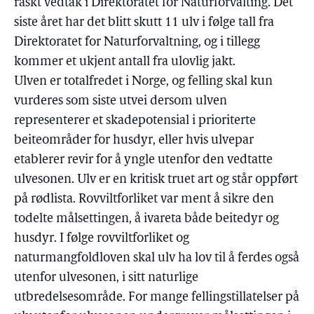
raskt vedtak i Direktoratet for Naturforvalting. Det
siste året har det blitt skutt 11 ulv i følge tall fra
Direktoratet for Naturforvaltning, og i tillegg
kommer et ukjent antall fra ulovlig jakt.
Ulven er totalfredet i Norge, og felling skal kun
vurderes som siste utvei dersom ulven
representerer et skadepotensial i prioriterte
beiteområder for husdyr, eller hvis ulvepar
etablerer revir for å yngle utenfor den vedtatte
ulvesonen. Ulv er en kritisk truet art og står oppført
på rødlista. Rovviltforliket var ment å sikre den
todelte målsettingen, å ivareta både beitedyr og
husdyr. I følge rovviltforliket og
naturmangfoldloven skal ulv ha lov til å ferdes også
utenfor ulvesonen, i sitt naturlige
utbredelsesområde. For mange fellingstillatelser på