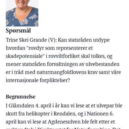
Spørsmål
Trine Skei Grande (V): Kan statsråden utdype
hvordan "rovdyr som representerer et
skadepotensiale" i rovviltforliket skal tolkes, og
mener statsråden forvaltningen av ulvebestanden
er i tråd med naturmangfoldlovens krav samt våre
internasjonale forpliktelser?
Begrunnelse
I Glåmdalen 4. april i år kan vi lese at et ulvepar ble
skutt fra helikopter i Rendalen, og i Nationen 6.
april kan vi lese at Agdenesulven ble felt etter et