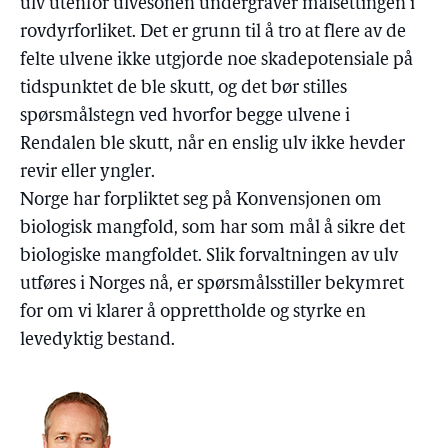
ulv utenfor ulvesonen undergraver målsettingen i
rovdyrforliket. Det er grunn til å tro at flere av de
felte ulvene ikke utgjorde noe skadepotensiale på
tidspunktet de ble skutt, og det bør stilles
spørsmålstegn ved hvorfor begge ulvene i
Rendalen ble skutt, når en enslig ulv ikke hevder
revir eller yngler.
Norge har forpliktet seg på Konvensjonen om
biologisk mangfold, som har som mål å sikre det
biologiske mangfoldet. Slik forvaltningen av ulv
utføres i Norges nå, er spørsmålsstiller bekymret
for om vi klarer å opprettholde og styrke en
levedyktig bestand.