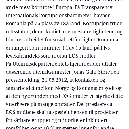
av de mest korrupte i Europa. På Transparency
Internationals korrupsjonsbarometer, havner
Romania på 75 plass av 183 land. Korrupsjon truer
rettsstaten, demokratiet, menneskerettighetene, og
hindrer arbeidet for sosial rettferdighet. Romania
er rangert som nummer 14 av 15 land på FNs
levekårsindeks som mottar EØS-midler.
På Utenriksdepartementets hjemmesider uttaler
daværende utenriksminister Jonas Gahr Støre i en
pressemelding, 21.03.2012, at kontakten og
samarbeidet mellom Norge og Romania er godt og
at den nye runden med EØS-midler vil styrke dette
ytterligere på mange områder. Det presiseres at
EØS midlene skal ta spesielt hensyn til prosjekter
for sårbare grupper og minoriteter inkludert
romfolket, og at 10 % av støtten innenfor andre