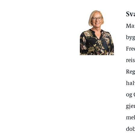
Sv
Mar
byg
Fre
rei
Reg
hal
og 
gje
mel
dob