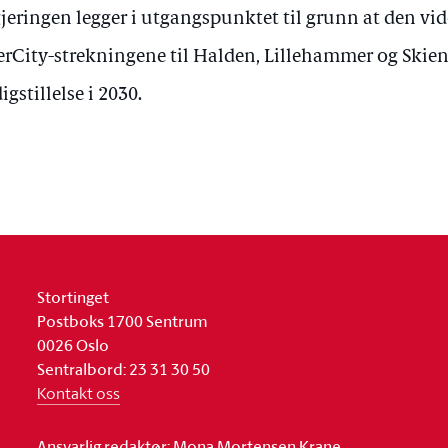
jeringen legger i utgangspunktet til grunn at den vi
erCity-strekningene til Halden, Lillehammer og Skien 
digstillelse i 2030.
Stortinget
Postboks 1700 Sentrum
0026 Oslo
Sentralbord: 23 31 30 50
Kontakt oss
Ansvarlig redaktør: Mona Mortensen Krane