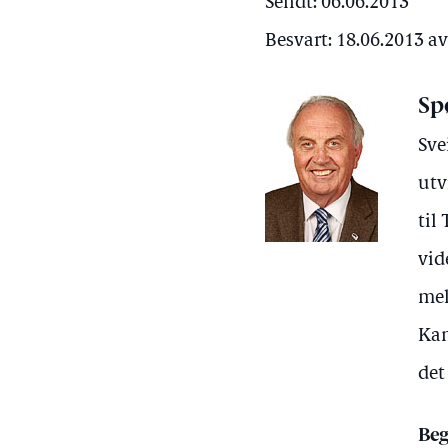
Sendt: 06.06.2013
Besvart: 18.06.2013 a
Sp
Sve
utv
til
vid
mel
Kan
det
Beg