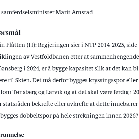
v samferdselsminister Marit Arnstad
ørsmål
in Flåtten (H): Regjeringen sier i NTP 2014-2023, side 2
iklingen av Vestfoldbanen etter at sammenhengende 
 Tønsberg i 2024, er å bygge kapasitet slik at det kan 
ere til Skien. Det må derfor bygges kryssingsspor elle
lom Tønsberg og Larvik og at det skal være ferdig i 2
 statsråden bekrefte eller avkrefte at dette innebære
 bygges dobbeltspor på hele strekningen innen 2026?
runnelse