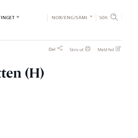
TINGET
NOR/ENG/SÁMI
SØK
Del
Skriv ut
Meld feil
tten (H)