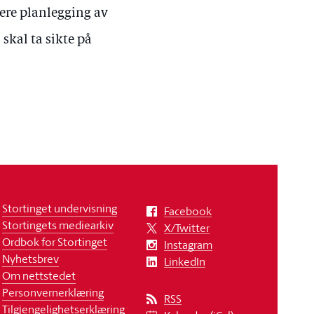
dere planlegging av
skal ta sikte på
Stortinget undervisning
Facebook
Stortingets mediearkiv
X/Twitter
Ordbok for Stortinget
Instagram
Nyhetsbrev
LinkedIn
Om nettstedet
Personvernerklæring
RSS
Tilgjengelighetserklæring