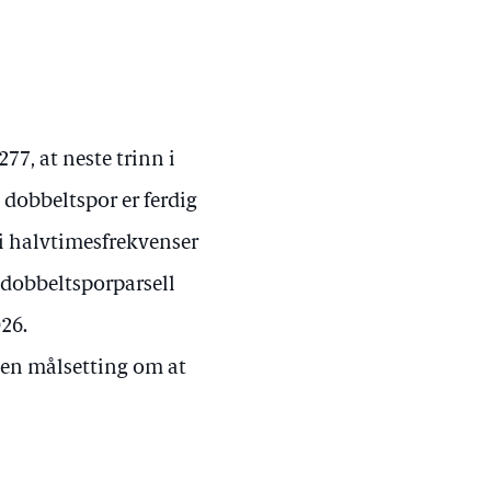
77, at neste trinn i
dobbeltspor er ferdig
bli halvtimesfrekvenser
r dobbeltsporparsell
026.
r en målsetting om at