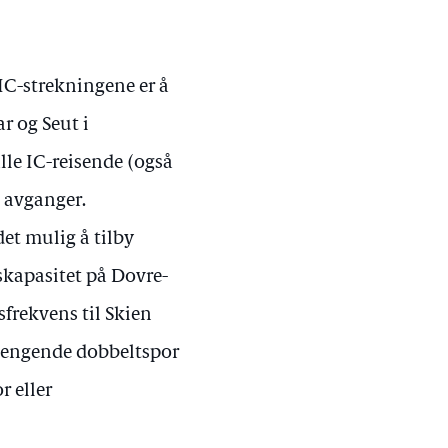
IC-strekningene er å
 og Seut i
alle IC-reisende (også
e avganger.
det mulig å tilby
skapasitet på Dovre-
frekvens til Skien
hengende dobbeltspor
r eller