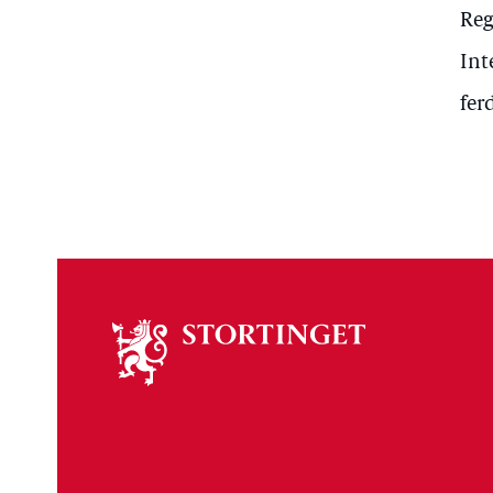
Reg
Int
fer
Om
stortinget