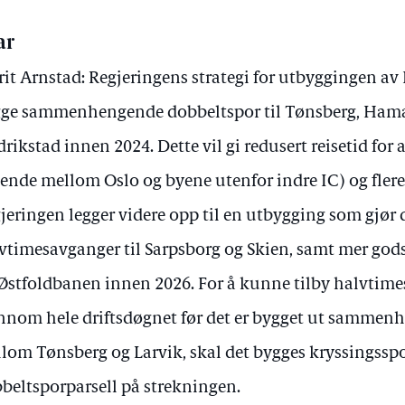
ar
it Arnstad: Regjeringens strategi for utbyggingen av 
ge sammenhengende dobbeltspor til Tønsberg, Hamar
drikstad innen 2024. Dette vil gi redusert reisetid for 
sende mellom Oslo og byene utenfor indre IC) og fler
jeringen legger videre opp til en utbygging som gjør 
vtimesavganger til Sarpsborg og Skien, samt mer god
Østfoldbanen innen 2026. For å kunne tilby halvtimes
nnom hele driftsdøgnet før det er bygget ut sammen
lom Tønsberg og Larvik, skal det bygges kryssingsspo
beltsporparsell på strekningen.