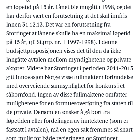
en løpetid på 15 år. Lånet ble inngått i 1998, og det
har derfor vært en forutsetning at det skal innfris
innen 31.12.13. Det var en forutsetning fra
Stortinget at lånene skulle ha en maksimal løpetid
på 15 år, (jf. St.prp. nr. 1 1997-1998). I denne
budsjettproposisjonen vises det til den da ikke
inngåtte avtalen mellom myndighetene og private
aktører. Videre har Stortinget i perioden 2011-2013
gitt Innovasjon Norge visse fullmakter i forbindelse
med overveiende sannsynlighet for konkurs i et
såkornfond. Ingen av disse fullmaktene omfatter
mulighetene for en formuesoverføring fra staten til
de private. Dersom en ønsker å gå bort fra
løpetiden eller fordelingen av inntektene (som er
fastsatt i avtalen), må en egen sak fremmes så snart
som mulig for både regjeringen og Stortinget.