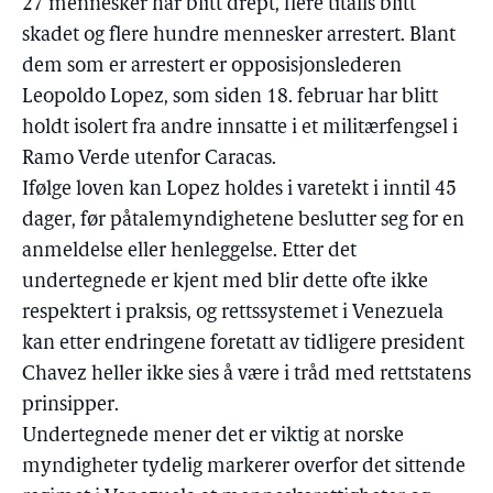
27 mennesker har blitt drept, flere titalls blitt
skadet og flere hundre mennesker arrestert. Blant
dem som er arrestert er opposisjonslederen
Leopoldo Lopez, som siden 18. februar har blitt
holdt isolert fra andre innsatte i et militærfengsel i
Ramo Verde utenfor Caracas.
Ifølge loven kan Lopez holdes i varetekt i inntil 45
dager, før påtalemyndighetene beslutter seg for en
anmeldelse eller henleggelse. Etter det
undertegnede er kjent med blir dette ofte ikke
respektert i praksis, og rettssystemet i Venezuela
kan etter endringene foretatt av tidligere president
Chavez heller ikke sies å være i tråd med rettstatens
prinsipper.
Undertegnede mener det er viktig at norske
myndigheter tydelig markerer overfor det sittende