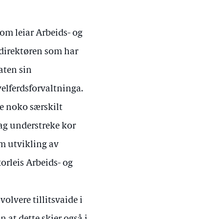
som leiar Arbeids- og
dsdirektøren som har
aten sin
velferdsforvaltninga.
e noko særskilt
lag understreke kor
om utvikling av
korleis Arbeids- og
.
volvere tillitsvaide i