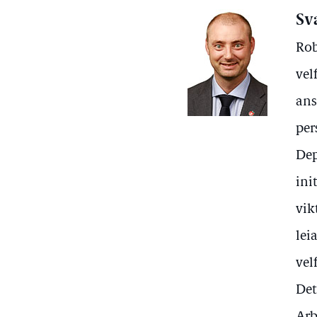
Sv
Rob
vel
ans
per
Dep
ini
vik
lei
vel
Det