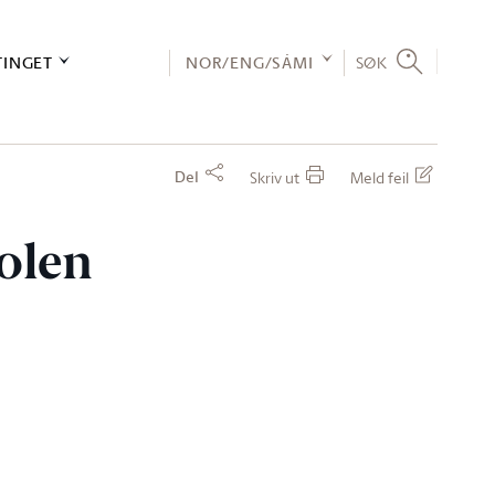
TINGET
NOR/ENG/SÁMI
SØK
Del
Skriv ut
Meld feil
Holen