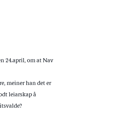
en 24.april, om at Nav
re, meiner han det er
odt leiarskap å
litsvalde?