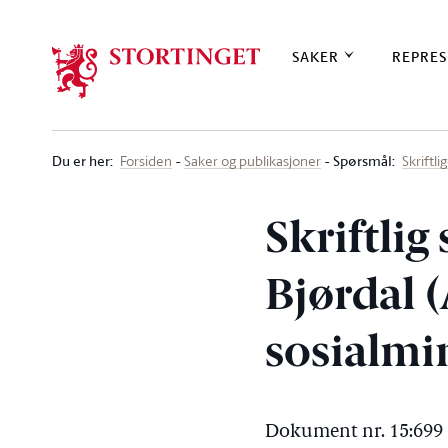
Stortinget.no
SAKER
REPRES
Du er her
:
Spørsmål:
Forsiden
Saker og publikasjoner
Skriftl
Skriftlig
Bjørdal (
sosialmi
Dokument nr. 15:699 