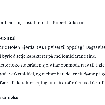
v arbeids- og sosialminister Robert Eriksson
ørsmål
dric Holen Bjørdal (A): Eg viser til oppslag i Dagsavis
l byrje å setje karakterar på mellomleiarane sine.
dette noko statsråden sjølv har oppmoda Nav til å gje
 godt verkemiddel, og meiner han det er eit døme på g
føre slik karaktersetjing utan å drøfte det med dei til
runnelse