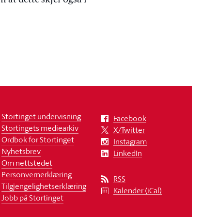
n at dette skjer også i
Stortinget undervisning
Facebook
Stortingets mediearkiv
X/Twitter
Ordbok for Stortinget
Instagram
Nyhetsbrev
LinkedIn
Om nettstedet
Personvernerklæring
RSS
Tilgjengelighetserklæring
Kalender (iCal)
Jobb på Stortinget