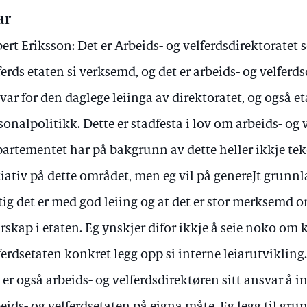
ar
ert Eriksson: Det er Arbeids- og velferdsdirektoratet 
ferds etaten si verksemd, og det er arbeids- og velfer
var for den daglege leiinga av direktoratet, og også et
sonalpolitikk. Dette er stadfesta i lov om arbeids- og 
artementet har på bakgrunn av dette heller ikkje tek
tiativ på dette området, men eg vil på genereJt grunn
tig det er med god leiing og at det er stor merksemd 
arskap i etaten. Eg ynskjer difor ikkje å seie noko om 
ferdsetaten konkret legg opp si interne leiarutvikling
 er også arbeids- og velferdsdirektøren sitt ansvar å in