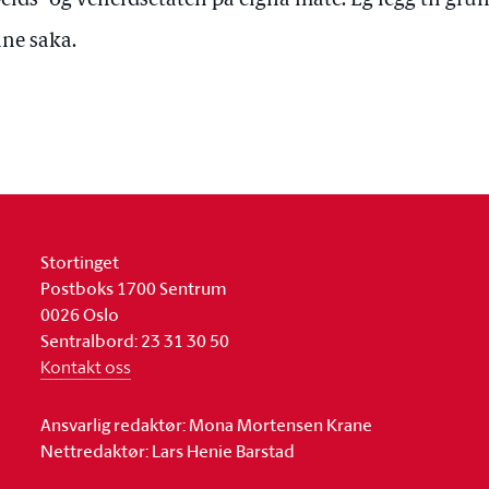
eids- og velferdsetaten på eigna måte. Eg legg til grun
ne saka.
Stortinget
Postboks 1700 Sentrum
0026 Oslo
Sentralbord: 23 31 30 50
Kontakt oss
Ansvarlig redaktør: Mona Mortensen Krane
Nettredaktør: Lars Henie Barstad