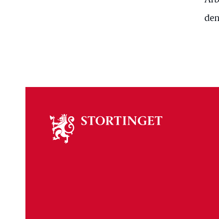
Arb
den
Om
stortinget