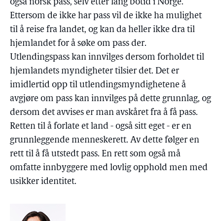
også norsk pass, selv etter lang botid i Norge.
Ettersom de ikke har pass vil de ikke ha mulighet
til å reise fra landet, og kan da heller ikke dra til
hjemlandet for å søke om pass der.
Utlendingspass kan innvilges dersom forholdet til
hjemlandets myndigheter tilsier det. Det er
imidlertid opp til utlendingsmyndighetene å
avgjøre om pass kan innvilges på dette grunnlag, og
dersom det avvises er man avskåret fra å få pass.
Retten til å forlate et land - også sitt eget - er en
grunnleggende menneskerett. Av dette følger en
rett til å få utstedt pass. En rett som også må
omfatte innbyggere med lovlig opphold men med
usikker identitet.