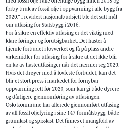
med fossil olje i alle offentlige bygg innen 2018 og
forby bruk av fossil olje i oppvarming i alle bygg fra
2020.” I revidert nasjonalbudsjett ble det satt mål
om utfasing for Statsbygg i 2016.
For å sikre en effektiv utfasing er det viktig med
klare føringer og forutsigbarhet. Det haster å
hjemle forbudet i lovverket og få på plass andre
virkemidler for utfasing for å sikre at det ikke blir
en kø av hasteutfasinger når det nærmer seg 2020.
Hvis det drøyer med å lovfeste forbudet, kan det
blir et stort press i markedet for fornybar
oppvarming rett før 2020, som kan gi både dyrere
og dårligere gjennomføring av utfasingen.
Oslo kommune har allerede gjennomført utfasing
av all fossil oljefyring i sine 147 formålsbygg, både
grunnlast og spisslast. Det finnes et mangfold av