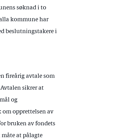
unens søknad i to
rhalla kommune har
d beslutningstakere i
n fireårig avtale som
Avtalen sikrer at
 mål og
ak om opprettelsen av
for bruken av fondets
k måte at pålagte