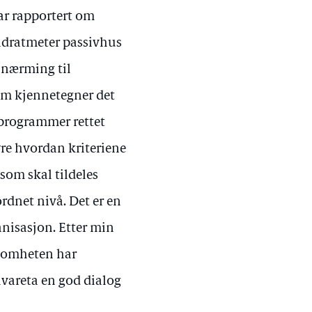
ar rapportert om
kvadratmeter passivhus
lnærming til
om kjennetegner det
 programmer rettet
re hvordan kriteriene
som skal tildeles
rdnet nivå. Det er en
anisasjon. Etter min
ksomheten har
ivareta en god dialog