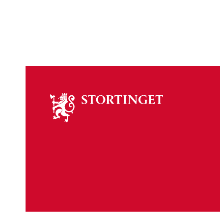
Om
stortinget