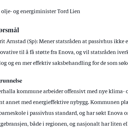
 olje- og energiminister Tord Lien
ørsmål
it Arnstad (Sp): Mener statsråden at passivhus ikke er
ovative til å få støtte fra Enova, og vil statsråden iver
log og en mer effektiv saksbehandling for de som søk
runnelse
rhalla kommune arbeider offensivt med nye klima- o
nt annet med energieffektive nybygg. Kommunen pla
barneskole i passivhus standard, og har søkt Enova om 
gebransjen, både i regionen, og nasjonalt har liten el