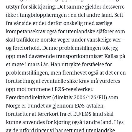
utstyr for slik kjøring. Det samme gjelder dessverre
ikke i tungbilopplæringen i en del andre land. Sett
fra vår side er det derfor ønskelig med særlige
kompetansekrav også for utenlandske sjåfører som
skal trafikkere norske veger under vanskelige vær-
og føreforhold. Denne problemstillingen tok jeg
opp med daværende transportkommisær Kallas på
et møte i mars i år. Han uttrykte forståelse for
problemstillingen, men fremhevet også at det er en
forutsetning at eventuelle slike krav må vurderes
opp mot rammene i EØS-regelverket.
Førerkortdirektivet (direktiv 2006/126/EU) som
Norge er bundet av gjennom EØS-avtalen,
forutsetter at førerkort fra et EU/EØS land skal
kunne anvendes for kjøring også i andre land. I lys
av de utfordringer vi har sett med utenlandske