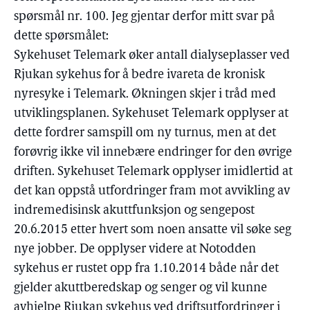
spørsmål nr. 100. Jeg gjentar derfor mitt svar på
dette spørsmålet:
Sykehuset Telemark øker antall dialyseplasser ved
Rjukan sykehus for å bedre ivareta de kronisk
nyresyke i Telemark. Økningen skjer i tråd med
utviklingsplanen. Sykehuset Telemark opplyser at
dette fordrer samspill om ny turnus, men at det
forøvrig ikke vil innebære endringer for den øvrige
driften. Sykehuset Telemark opplyser imidlertid at
det kan oppstå utfordringer fram mot avvikling av
indremedisinsk akuttfunksjon og sengepost
20.6.2015 etter hvert som noen ansatte vil søke seg
nye jobber. De opplyser videre at Notodden
sykehus er rustet opp fra 1.10.2014 både når det
gjelder akuttberedskap og senger og vil kunne
avhjelpe Rjukan sykehus ved driftsutfordringer i