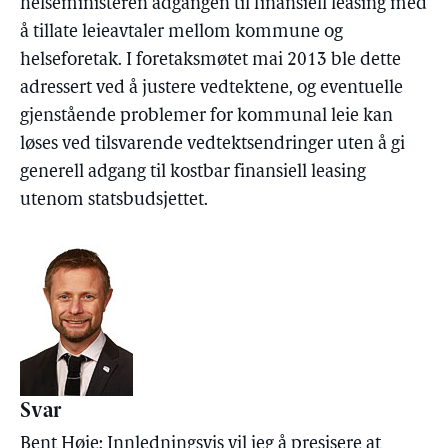
helseministeren adgangen til finansiell leasing med
å tillate leieavtaler mellom kommune og
helseforetak. I foretaksmøtet mai 2013 ble dette
adressert ved å justere vedtektene, og eventuelle
gjenstående problemer for kommunal leie kan
løses ved tilsvarende vedtektsendringer uten å gi
generell adgang til kostbar finansiell leasing
utenom statsbudsjettet.
Svar
Bent Høie: Innledningsvis vil jeg å presisere at