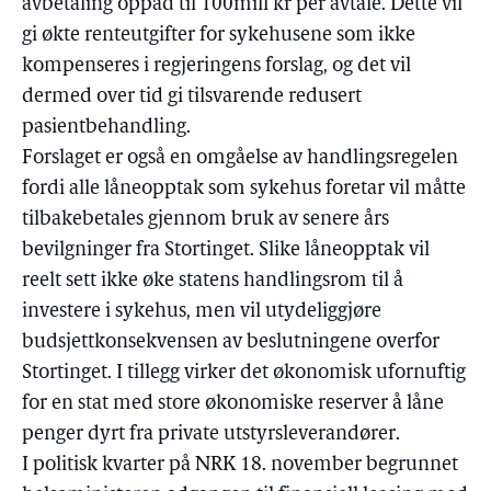
avbetaling oppad til 100mill kr per avtale. Dette vil
gi økte renteutgifter for sykehusene som ikke
kompenseres i regjeringens forslag, og det vil
dermed over tid gi tilsvarende redusert
pasientbehandling.
Forslaget er også en omgåelse av handlingsregelen
fordi alle låneopptak som sykehus foretar vil måtte
tilbakebetales gjennom bruk av senere års
bevilgninger fra Stortinget. Slike låneopptak vil
reelt sett ikke øke statens handlingsrom til å
investere i sykehus, men vil utydeliggjøre
budsjettkonsekvensen av beslutningene overfor
Stortinget. I tillegg virker det økonomisk ufornuftig
for en stat med store økonomiske reserver å låne
penger dyrt fra private utstyrsleverandører.
I politisk kvarter på NRK 18. november begrunnet