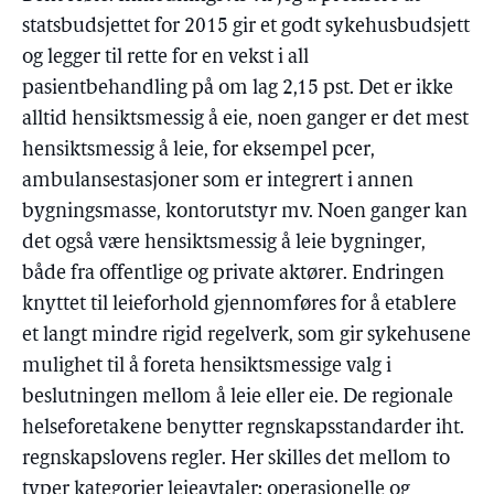
statsbudsjettet for 2015 gir et godt sykehusbudsjett
og legger til rette for en vekst i all
pasientbehandling på om lag 2,15 pst. Det er ikke
alltid hensiktsmessig å eie, noen ganger er det mest
hensiktsmessig å leie, for eksempel pcer,
ambulansestasjoner som er integrert i annen
bygningsmasse, kontorutstyr mv. Noen ganger kan
det også være hensiktsmessig å leie bygninger,
både fra offentlige og private aktører. Endringen
knyttet til leieforhold gjennomføres for å etablere
et langt mindre rigid regelverk, som gir sykehusene
mulighet til å foreta hensiktsmessige valg i
beslutningen mellom å leie eller eie. De regionale
helseforetakene benytter regnskapsstandarder iht.
regnskapslovens regler. Her skilles det mellom to
typer kategorier leieavtaler: operasjonelle og