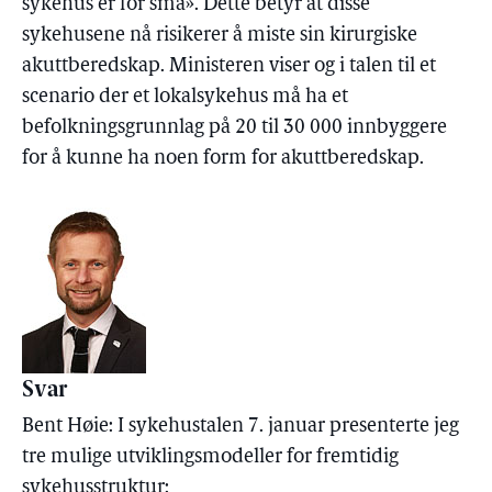
sykehus er for små». Dette betyr at disse
sykehusene nå risikerer å miste sin kirurgiske
akuttberedskap. Ministeren viser og i talen til et
scenario der et lokalsykehus må ha et
befolkningsgrunnlag på 20 til 30 000 innbyggere
for å kunne ha noen form for akuttberedskap.
Svar
Bent Høie: I sykehustalen 7. januar presenterte jeg
tre mulige utviklingsmodeller for fremtidig
sykehusstruktur: