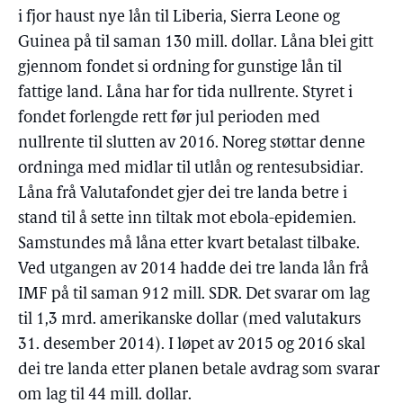
i fjor haust nye lån til Liberia, Sierra Leone og
Guinea på til saman 130 mill. dollar. Låna blei gitt
gjennom fondet si ordning for gunstige lån til
fattige land. Låna har for tida nullrente. Styret i
fondet forlengde rett før jul perioden med
nullrente til slutten av 2016. Noreg støttar denne
ordninga med midlar til utlån og rentesubsidiar.
Låna frå Valutafondet gjer dei tre landa betre i
stand til å sette inn tiltak mot ebola-epidemien.
Samstundes må låna etter kvart betalast tilbake.
Ved utgangen av 2014 hadde dei tre landa lån frå
IMF på til saman 912 mill. SDR. Det svarar om lag
til 1,3 mrd. amerikanske dollar (med valutakurs
31. desember 2014). I løpet av 2015 og 2016 skal
dei tre landa etter planen betale avdrag som svarar
om lag til 44 mill. dollar.