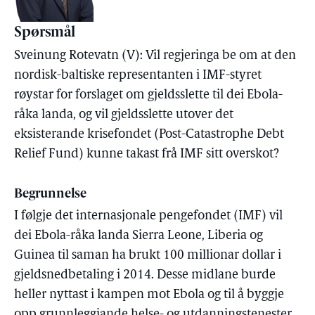
Spørsmål
Sveinung Rotevatn (V): Vil regjeringa be om at den
nordisk-baltiske representanten i IMF-styret
røystar for forslaget om gjeldsslette til dei Ebola-
råka landa, og vil gjeldsslette utover det
eksisterande krisefondet (Post-Catastrophe Debt
Relief Fund) kunne takast frå IMF sitt overskot?
Begrunnelse
I følgje det internasjonale pengefondet (IMF) vil
dei Ebola-råka landa Sierra Leone, Liberia og
Guinea til saman ha brukt 100 millionar dollar i
gjeldsnedbetaling i 2014. Desse midlane burde
heller nyttast i kampen mot Ebola og til å byggje
opp grunnleggjande helse- og utdanningstenester.