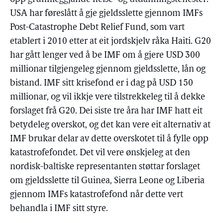
USA har føreslått å gje gjeldsslette gjennom IMFs
Post-Catastrophe Debt Relief Fund, som vart
etablert i 2010 etter at eit jordskjelv råka Haiti. G20
har gått lenger ved å be IMF om å gjere USD 300
millionar tilgjengeleg gjennom gjeldsslette, lån og
bistand. IMF sitt krisefond er i dag på USD 150
millionar, og vil ikkje vere tilstrekkeleg til å dekke
forslaget frå G20. Dei siste tre åra har IMF hatt eit
betydeleg overskot, og det kan vere eit alternativ at
IMF brukar delar av dette overskotet til å fylle opp
katastrofefondet. Det vil vere ønskjeleg at den
nordisk-baltiske representanten støttar forslaget
om gjeldsslette til Guinea, Sierra Leone og Liberia
gjennom IMFs katastrofefond når dette vert
behandla i IMF sitt styre.