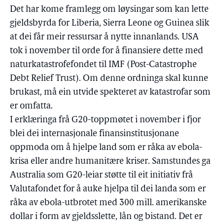
Det har kome framlegg om løysingar som kan lette
gjeldsbyrda for Liberia, Sierra Leone og Guinea slik
at dei får meir ressursar å nytte innanlands. USA
tok i november til orde for å finansiere dette med
naturkatastrofefondet til IMF (Post-Catastrophe
Debt Relief Trust). Om denne ordninga skal kunne
brukast, må ein utvide spekteret av katastrofar som
er omfatta.
I erklæringa frå G20-toppmøtet i november i fjor
blei dei internasjonale finansinstitusjonane
oppmoda om å hjelpe land som er råka av ebola-
krisa eller andre humanitære kriser. Samstundes ga
Australia som G20-leiar støtte til eit initiativ frå
Valutafondet for å auke hjelpa til dei landa som er
råka av ebola-utbrotet med 300 mill. amerikanske
dollar i form av gjeldsslette, lån og bistand. Det er