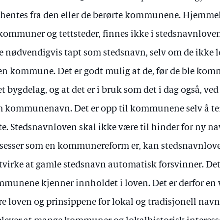
hentes fra den eller de berørte kommunene. Hjemmel
kommuner og tettsteder, finnes ikke i stedsnavnlo
e nødvendigvis tapt som stedsnavn, selv om de ikke 
en kommune. Det er godt mulig at de, før de ble ko
et bygdelag, og at det er i bruk som det i dag også, ve
 kommunenavn. Det er opp til kommunene selv å te
te. Stedsnavnloven skal ikke være til hinder for ny 
sesser som en kommunereform er, kan stedsnavnloven 
virke at gamle stedsnavn automatisk forsvinner. Det er
munene kjenner innholdet i loven. Det er derfor en 
re loven og prinsippene for lokal og tradisjonell navn