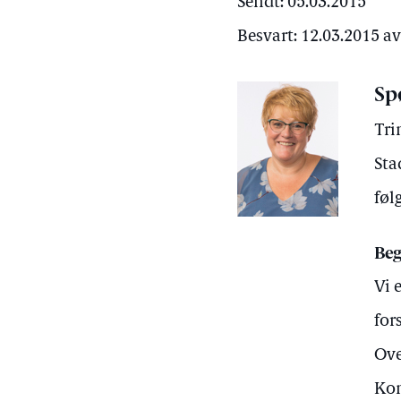
Sendt: 05.03.2015
Besvart: 12.03.2015 
Sp
Tri
Sta
føl
Beg
Vi 
for
Ove
Kon