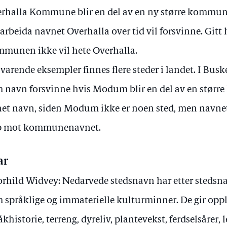
rhalla Kommune blir en del av en ny større kommune 
arbeida navnet Overhalla over tid vil forsvinne. Gitt 
munen ikke vil hete Overhalla.
svarende eksempler finnes flere steder i landet. I Bus
 navn forsvinne hvis Modum blir en del av en stør
et navn, siden Modum ikke er noen sted, men navnet 
p mot kommunenavnet.
ar
rhild Widvey: Nedarvede stedsnavn har etter stedsn
 språklige og immaterielle kulturminner. De gir op
åkhistorie, terreng, dyreliv, plantevekst, ferdselsårer, 