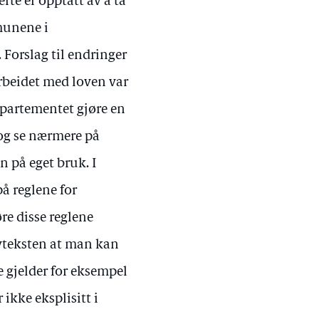
te er opptatt av å ta
munene i
Forslag til endringer
rbeidet med loven var
departementet gjøre en
og se nærmere på
 på eget bruk. I
å reglene for
re disse reglene
lovteksten at man kan
e gjelder for eksempel
ikke eksplisitt i