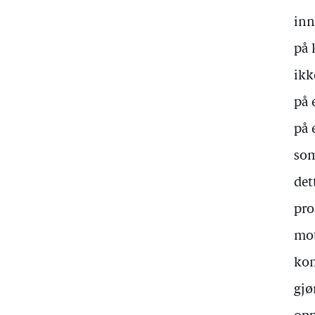
inn
på 
ikk
på 
på 
som
det
pro
mot
kom
gjø