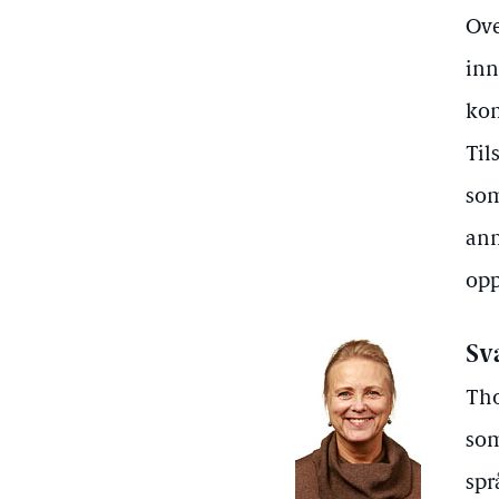
Ove
inn
kom
Til
som
ann
op
Sv
Tho
som
spr