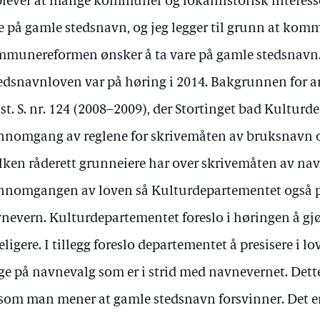
lever at mange kommuner og lokalhistorisk interesser
e på gamle stedsnavn, og jeg legger til grunn at kom
munereformen ønsker å ta vare på gamle stedsnavn. 
tedsnavnloven var på høring i 2014. Bakgrunnen for a
st. S. nr. 124 (2008–2009), der Stortinget bad Kultur
nnomgang av reglene for skrivemåten av bruksnavn 
lken råderett grunneiere har over skrivemåten av navn
nnomgangen av loven så Kulturdepartementet også p
nevern. Kulturdepartementet foreslo i høringen å gjø
eligere. I tillegg foreslo departementet å presisere i 
ge på navnevalg som er i strid med navnevernet. Dett
som man mener at gamle stedsnavn forsvinner. Det er 