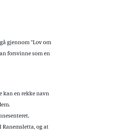
å gå gjennom "Lov om
an forsvinne som en
se kan en rekke navn
 dem.
nesenteret.
l Ranemsletta, og at