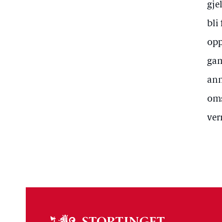
gje
bli
opp
gam
ann
oms
ver
Om