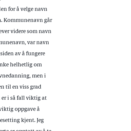
en for å velge navn
ven. Kommunenavn går
lever videre som navn
mmunenavn, var navn
d siden av å fungere
nke helhetlig om
navnedanning, men i
til en viss grad
 i så fall viktig at
viktig oppgave å
esetting kjent. Jeg