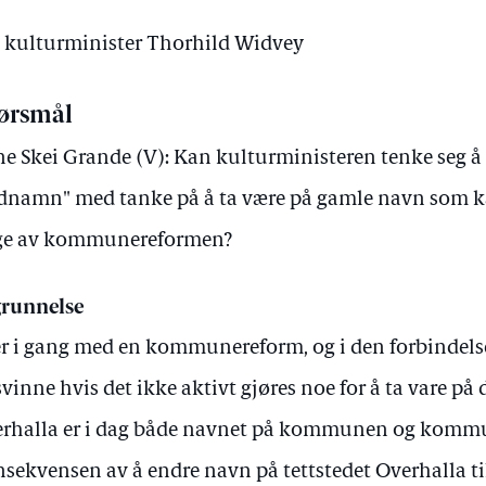
av kulturminister Thorhild Widvey
ørsmål
ne Skei Grande (V): Kan kulturministeren tenke seg 
dnamn" med tanke på å ta være på gamle navn som k
ge av kommunereformen?
runnelse
er i gang med en kommunereform, og i den forbindel
svinne hvis det ikke aktivt gjøres noe for å ta vare på
rhalla er i dag både navnet på kommunen og kommu
sekvensen av å endre navn på tettstedet Overhalla ti