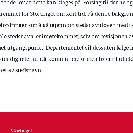
ldende lov at dette kan klages på. Forslag til denne o
 fremmet for Stortinget om kort tid. På denne bakgru
fordringen om å gå igjennom stedsnavnloven med tan
le stedsnavn, er imøtekommet, selv om revisjonen av
et utgangspunkt. Departementet vil dessuten følge
tendigheter rundt kommunereformen fører til uheld
net av stedsnavn.
Stortinget