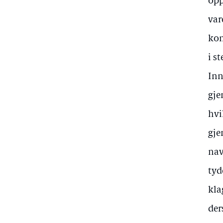
opp
var
kom
i s
Inn
gje
hvi
gje
nav
tyd
kla
der