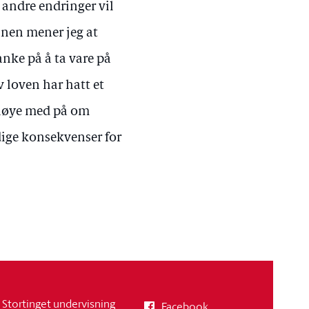
g andre endringer vil
nnen mener jeg at
ke på å ta vare på
 loven har hatt et
 nøye med på om
ige konsekvenser for
Stortinget undervisning
Facebook