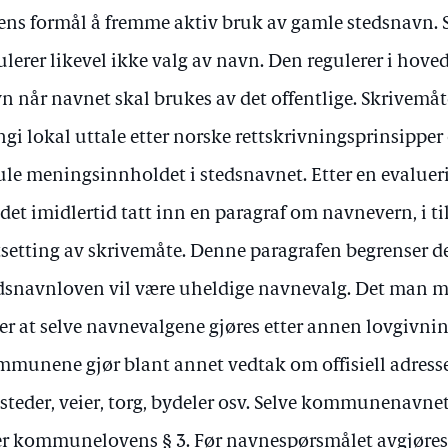
ens formål å fremme aktiv bruk av gamle stedsnavn.
ulerer likevel ikke valg av navn. Den regulerer i hov
n når navnet skal brukes av det offentlige. Skrivemåt
ngi lokal uttale etter norske rettskrivningsprinsipper 
ule meningsinnholdet i stedsnavnet. Etter en evaluer
 det imidlertid tatt inn en paragraf om navnevern, i ti
tsetting av skrivemåte. Denne paragrafen begrenser de
dsnavnloven vil være uheldige navnevalg. Det man
 er at selve navnevalgene gjøres etter annen lovgivnin
munene gjør blant annet vedtak om offisiell adress
tsteder, veier, torg, bydeler osv. Selve kommunenavn
er kommunelovens § 3. Før navnespørsmålet avgjøres, 