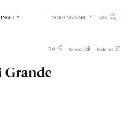
TINGET
NOR/ENG/SÁMI
SØK
Del
Skriv ut
Meld feil
ei Grande