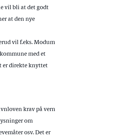
vil bli at det godt
her at den nye
kerud vil f.eks. Modum
re kommune med et
er direkte knyttet
avnloven krav på vern
plysninger om
levemåter osv. Det er