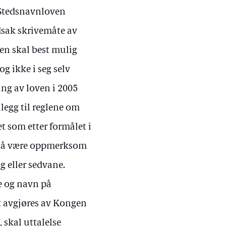
 Stedsnavnloven
edsak skrivemåte av
en skal best mulig
og ikke i seg selv
ing av loven i 2005
llegg til reglene om
t som etter formålet i
 må være oppmerksom
g eller sedvane.
e og navn på
et avgjøres av Kongen
skal uttalelse