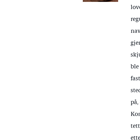
lov
reg
nav
gje
skj
ble
fas
ste
på,
Kom
tet
ett