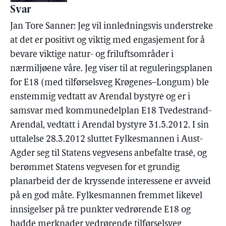
Svar
Jan Tore Sanner: Jeg vil innledningsvis understreke
at det er positivt og viktig med engasjement for å
bevare viktige natur- og friluftsområder i
nærmiljøene våre. Jeg viser til at reguleringsplanen
for E18 (med tilførselsveg Krøgenes–Longum) ble
enstemmig vedtatt av Arendal bystyre og er i
samsvar med kommunedelplan E18 Tvedestrand-
Arendal, vedtatt i Arendal bystyre 31.5.2012. I sin
uttalelse 28.3.2012 sluttet Fylkesmannen i Aust-
Agder seg til Statens vegvesens anbefalte trasé, og
berømmet Statens vegvesen for et grundig
planarbeid der de kryssende interessene er avveid
på en god måte. Fylkesmannen fremmet likevel
innsigelser på tre punkter vedrørende E18 og
hadde merknader vedrørende tilførselsveg