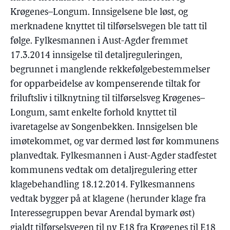
Krøgenes–Longum. Innsigelsene ble løst, og
merknadene knyttet til tilførselsvegen ble tatt til
følge. Fylkesmannen i Aust-Agder fremmet
17.3.2014 innsigelse til detaljreguleringen,
begrunnet i manglende rekkefølgebestemmelser
for opparbeidelse av kompenserende tiltak for
friluftsliv i tilknytning til tilførselsveg Krøgenes–
Longum, samt enkelte forhold knyttet til
ivaretagelse av Songenbekken. Innsigelsen ble
imøtekommet, og var dermed løst før kommunens
planvedtak. Fylkesmannen i Aust-Agder stadfestet
kommunens vedtak om detaljregulering etter
klagebehandling 18.12.2014. Fylkesmannens
vedtak bygger på at klagene (herunder klage fra
Interessegruppen bevar Arendal bymark øst)
gjaldt tilførselsvegen til ny E18 fra Krøgenes til E18