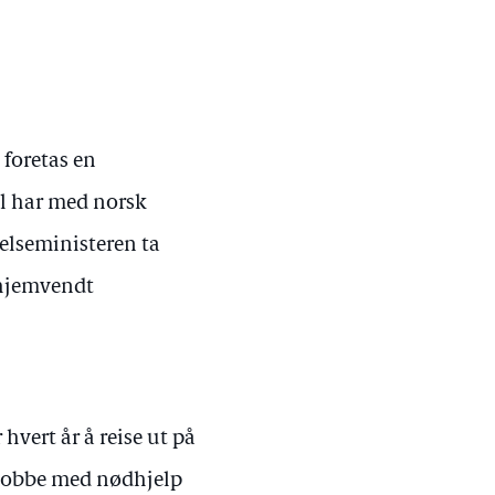
 foretas en
l har med norsk
helseministeren ta
r hjemvendt
vert år å reise ut på
å jobbe med nødhjelp