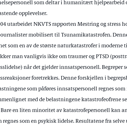
 helsepersonell som deltar i humanitært hjelpearbeid o
astende opplevelser.
004 utarbeidet NKVTS rapporten Mestring og stress h
journalister mobilisert til Tsunamikatastrofen. Denne
net som en av de største naturkatastrofer i moderne t
kker man vanligvis ikke om traumer og PTSD (postt
esslidelse) når det gjelder innsatspersonell. Begreper
essreaksjoner foretrekkes. Denne forskjellen i begreps
astningene som påføres innsatspersonell regnes som 
menlignet med de belastningene katastrofeofrene se
. Bare en liten minoritet av katastrofepersonell kan a
 regnes som en psykisk lidelse. Resultatene fra selve