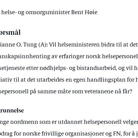
v helse- og omsorgsminister Bent Høie
ørsmål
ianne O. Tung (A): Vil helseministeren bidra til at det
nskapsinnhenting av erfaringer norsk helsepersonel
setjeneste etter nødhjelps- og bistandsarbeid, og vil 
tiativ til at det utarbeides en egen handlingsplan fo
sepersonell på samme måte som veteranene nå får?
runnelse
ge nordmenn som er utdannet helsepersonell velger h
drag for norske frivillige organisasjoner og FN, for 