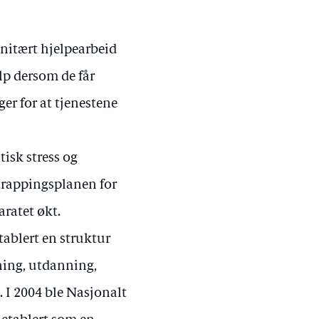
anitært hjelpearbeid
lp dersom de får
ger for at tjenestene
isk stress og
trappingsplanen for
aratet økt.
tablert en struktur
ning, utdanning,
 I 2004 ble Nasjonalt