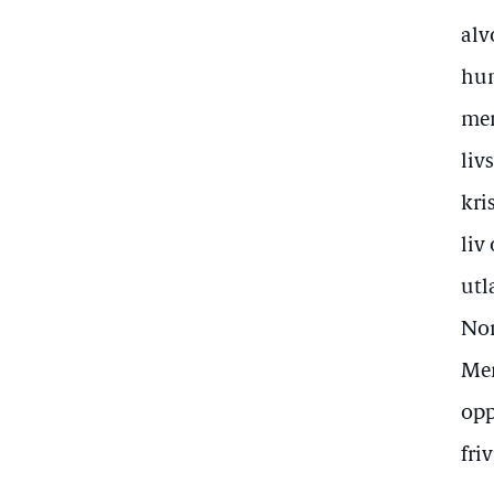
alv
hum
men
liv
kri
liv
utl
Nor
Men
opp
fri