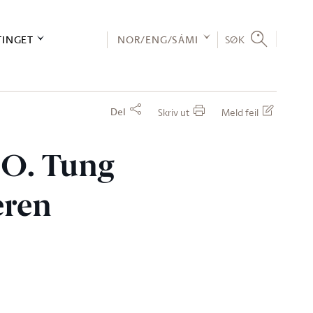
TINGET
NOR/ENG/SÁMI
SØK
Del
Skriv ut
Meld feil
e O. Tung
eren