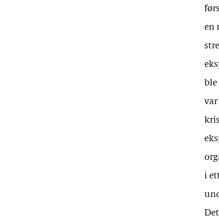
før
en 
str
eks
ble
var
kri
eks
org
i e
und
Det