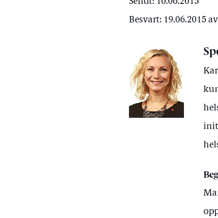
Sendt: 10.06.2015
Besvart: 19.06.2015 a
Sp
Kar
kun
hel
ini
hel
Beg
Man
opp