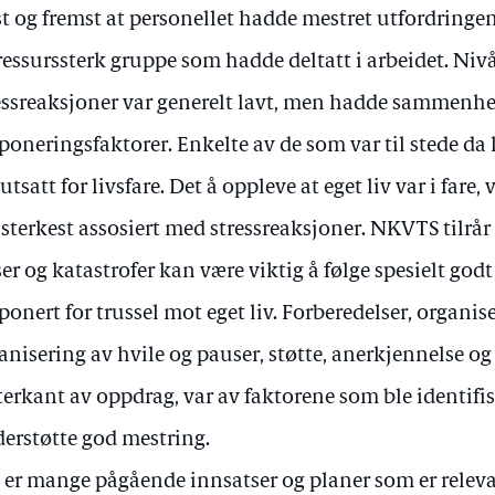
st og fremst at personellet hadde mestret utfordringen
ressurssterk gruppe som hadde deltatt i arbeidet. Niv
essreaksjoner var generelt lavt, men hadde sammenhe
poneringsfaktorer. Enkelte av de som var til stede da 
 utsatt for livsfare. Det å oppleve at eget liv var i fare
 sterkest assosiert med stressreaksjoner. NKVTS tilrår 
ser og katastrofer kan være viktig å følge spesielt go
ponert for trussel mot eget liv. Forberedelser, organis
anisering av hvile og pauser, støtte, anerkjennelse o
tterkant av oppdrag, var av faktorene som ble identifis
erstøtte god mestring.
 er mange pågående innsatser og planer som er releva