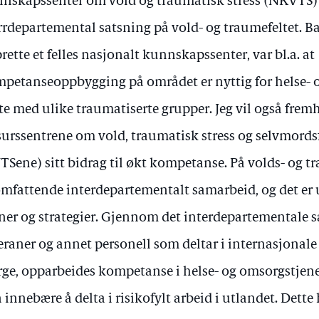
nskapssenter om vold og traumatisk stress (NKVTS) 
rrdepartemental satsning på vold- og traumefeltet. B
rette et felles nasjonalt kunnskapssenter, var bl.a. at
petanseoppbygging på området er nyttig for helse- 
e med ulike traumatiserte grupper. Jeg vil også frem
surssentrene om vold, traumatisk stress og selvmord
TSene) sitt bidrag til økt kompetanse. På volds- og
omfattende interdepartementalt samarbeid, og det er 
ner og strategier. Gjennom det interdepartementale
eraner og annet personell som deltar i internasjonale
ge, opparbeides kompetanse i helse- og omsorgstjen
 innebære å delta i risikofylt arbeid i utlandet. Dette