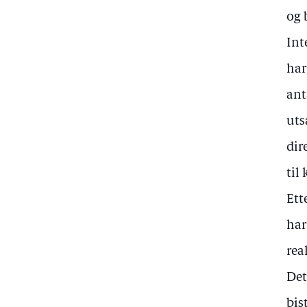
og 
Int
har
ant
uts
dir
til
Ett
har
rea
Det
bis