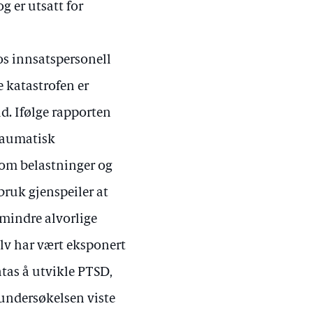
g er utsatt for
os innsatspersonell
 katastrofen er
id. Ifølge rapporten
raumatisk
 som belastninger og
bruk gjenspeiler at
mindre alvorlige
lv har vært eksponert
ntas å utvikle PTSD,
 undersøkelsen viste