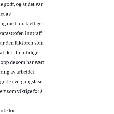
e godt, og at det var
ået av
ng med forskjellige
katastrofen inntraff
, var den faktoren som
at det i fremtidige
dt opp de som har vært
ering av arbeidet,
g gode overgangsfaser
ert som viktige for å
nte for