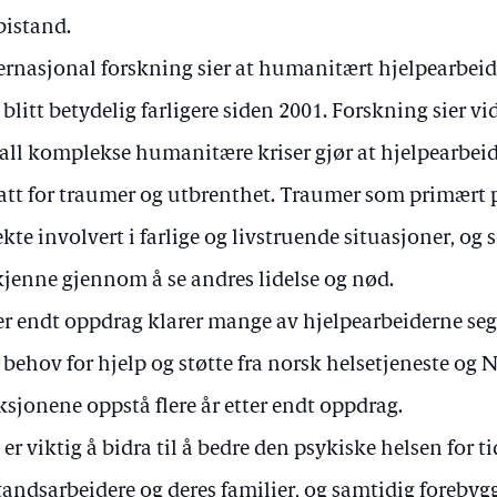
bistand.
ernasjonal forskning sier at humanitært hjelpearbeid e
 blitt betydelig farligere siden 2001. Forskning sier v
all komplekse humanitære kriser gjør at hjelpearbeid
att for traumer og utbrenthet. Traumer som primært 
ekte involvert i farlige og livstruende situasjoner, og
 kjenne gjennom å se andres lidelse og nød.
er endt oppdrag klarer mange av hjelpearbeiderne seg
 behov for hjelp og støtte fra norsk helsetjeneste og
ksjonene oppstå flere år etter endt oppdrag.
 er viktig å bidra til å bedre den psykiske helsen for t
tandsarbeidere og deres familier, og samtidig foreby