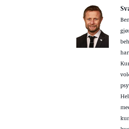
Sv
Ben
gjø
beh
har
Kun
vol
psy
Hel
med
kun