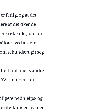
r farlig, og at det
idere at det økende
ere i økende grad blir
påføres ved å være
 som sekundært gir seg
 helt fint, mens andre
 NAV. For noen kan
idligere nødhjelps- og
gge utviklingen av mer