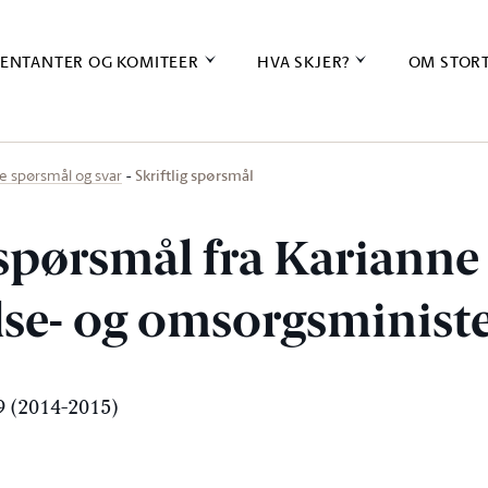
ENTANTER OG KOMITEER
HVA SKJER?
OM STOR
Skriftlig spørsmål
ige spørsmål og svar
g spørsmål fra Kariann
else- og omsorgsminist
 (2014-2015)