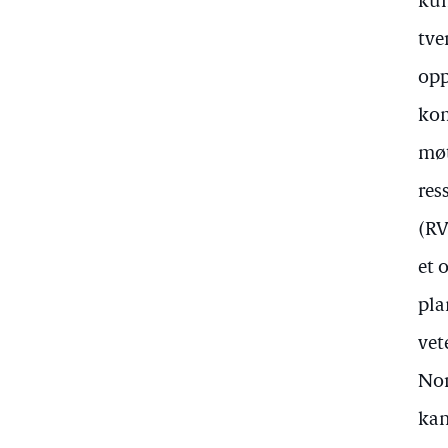
kun
tve
opp
kom
møt
res
(RV
et 
pla
vet
Nor
kan