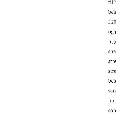
til
bel
I 2
og 
reg
sna
str
str
bel
sam
for
som