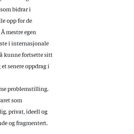
som bidrar i
le opp for de
 Å mestre egen
ste i internasjonale
 å kunne fortsette sitt
 et senere oppdrag i
me problemstilling.
varet som
g, privat, ideell og
ende og fragmentert.