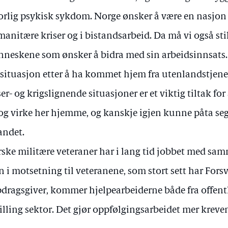
orlig psykisk sykdom. Norge ønsker å være en nasjon 
anitære kriser og i bistandsarbeid. Da må vi også stil
neskene som ønsker å bidra med sin arbeidsinnsats.
ssituasjon etter å ha kommet hjem fra utenlandstjene
ser- og krigslignende situasjoner er et viktig tiltak for
 og virke her hjemme, og kanskje igjen kunne påta seg
andet.
ske militære veteraner har i lang tid jobbet med sam
 i motsetning til veteranene, som stort sett har Fors
dragsgiver, kommer hjelpearbeiderne både fra offentli
villing sektor. Det gjør oppfølgingsarbeidet mer krev