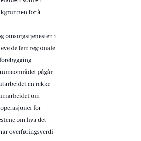
etablert som en
akgrunnen for å
og omsorgstjenesten i
heve de fem regionale
sforebygging
 traumeområdet pågår
utarbeidet en rekke
 samarbeidet om
 operasjoner for
estene om hva det
 har overføringsverdi